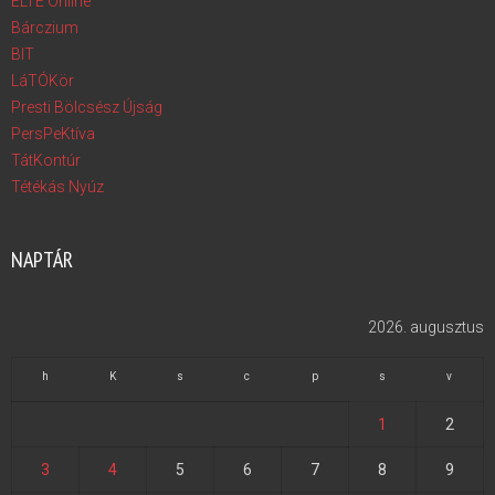
ELTE Online
Bárczium
BIT
LáTÓKör
Presti Bölcsész Újság
PersPeKtíva
TátKontúr
Tétékás Nyúz
NAPTÁR
2026. augusztus
h
K
s
c
p
s
v
1
2
3
4
5
6
7
8
9