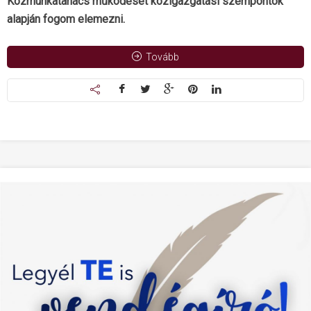
Közmunkatanács működését közigazgatási szempontok
alapján fogom elemezni.
Tovább