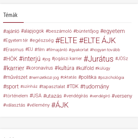
Témák
egyetem
ajánló
alapjogok
beszámoló
büntetőjog
ELTE
ELTE ÁJK
egészség
Egyetem tér
Erasmus
EU
film
filmajánló
gyakorlat
hogyan tovább
Jurátus
interjú
HÖK
jogászi karrier
JÖSz
jog
karrier
kultúra
koronavírus
külföld
külügy
művészet
politika
nemzetközi jog
oktatás
pszichológia
tudomány
sport
TDK
tapasztalat
színház
USA
utazás
verseny
történelem
vendégírás
vendégíró
ÁJK
választás
vélemény