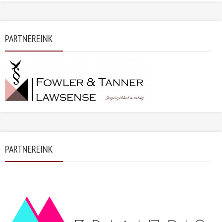
PARTNEREINK
PARTNEREINK