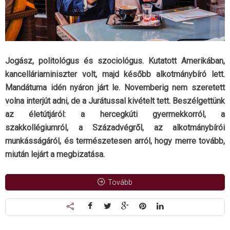
Jogász, politológus és szociológus. Kutatott Amerikában,
kancelláriaminiszter volt, majd később alkotmánybíró lett.
Mandátuma idén nyáron járt le. Novemberig nem
szeretett
volna interjút adni, de a Jurátussal kivételt tett. Beszélgettünk
az életútjáról: a hercegkúti gyermekkorról, a
szakkollégiumról, a Századvégről, az alkotmánybírói
munkásságáról, és természetesen arról, hogy merre tovább,
miután lejárt a megbizatása.
Tovább