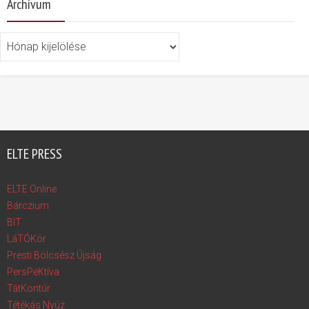
Archívum
Archívum
ELTE PRESS
ELTE Online
Bárczium
BIT
LáTÓKör
Presti Bölcsész Újság
PersPeKtíva
TátKontúr
Tétékás Nyúz