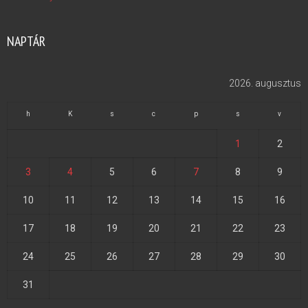
NAPTÁR
2026. augusztus
h
K
s
c
p
s
v
1
2
3
4
5
6
7
8
9
10
11
12
13
14
15
16
17
18
19
20
21
22
23
24
25
26
27
28
29
30
31