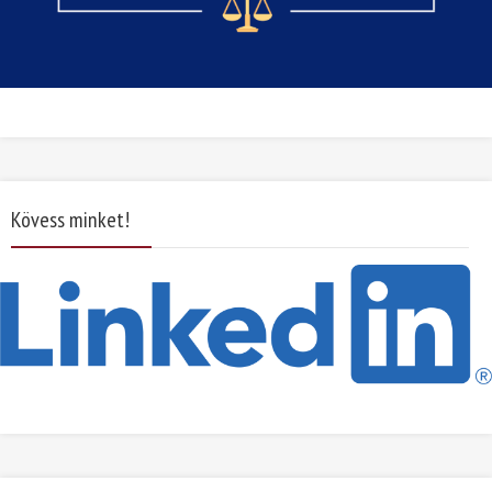
Kövess minket!