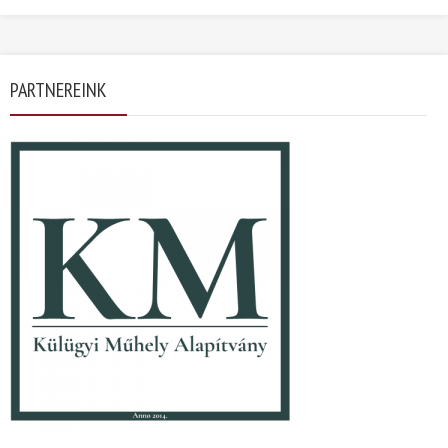
PARTNEREINK