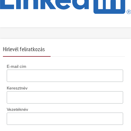
Hírlevél feliratkozás
E-mail cím
Keresztnév
Vezetéknév