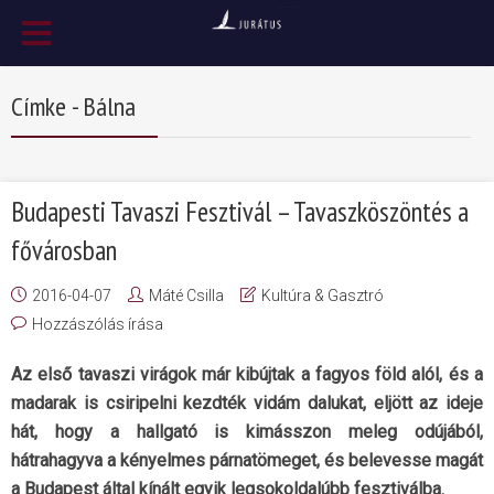
Címke - Bálna
Budapesti Tavaszi Fesztivál – Tavaszköszöntés a
fővárosban
2016-04-07
Máté Csilla
Kultúra & Gasztró
Hozzászólás írása
Az első tavaszi virágok már kibújtak a fagyos föld alól, és a
madarak is csiripelni kezdték vidám dalukat, eljött az ideje
hát, hogy a hallgató is kimásszon meleg odújából,
hátrahagyva a kényelmes párnatömeget, és belevesse magát
a Budapest által kínált egyik legsokoldalúbb fesztiválba.