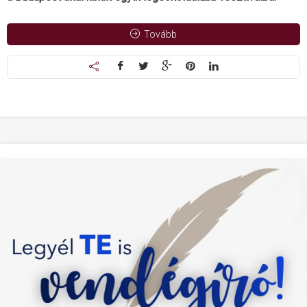
Tovább