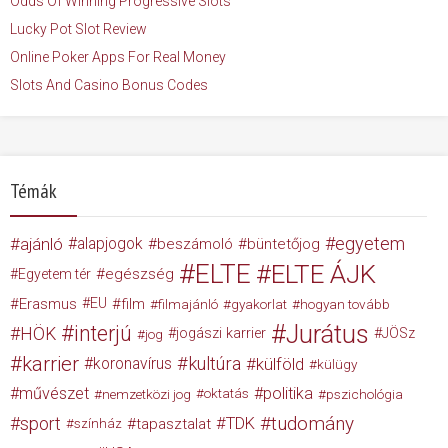
Odds Of Winning Progressive Slots
Lucky Pot Slot Review
Online Poker Apps For Real Money
Slots And Casino Bonus Codes
Témák
egyetem
ajánló
alapjogok
beszámoló
büntetőjog
ELTE
ELTE ÁJK
egészség
Egyetem tér
Erasmus
EU
film
filmajánló
gyakorlat
hogyan tovább
Jurátus
interjú
HÖK
jogászi karrier
JÖSz
jog
karrier
kultúra
koronavírus
külföld
külügy
művészet
politika
nemzetközi jog
oktatás
pszichológia
tudomány
sport
TDK
tapasztalat
színház