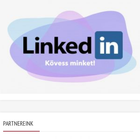
PARTNEREINK