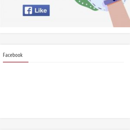
Facebook