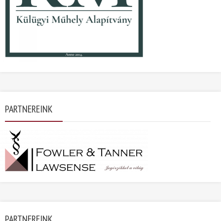
PARTNEREINK
PARTNEREINK