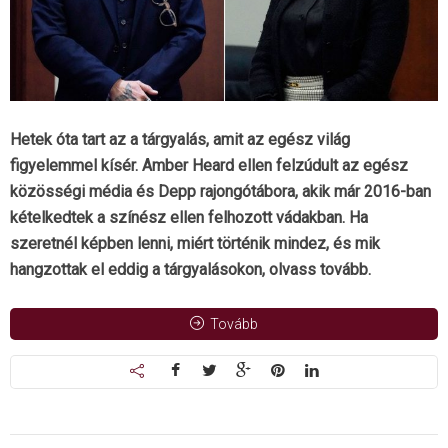
Hetek óta tart az a tárgyalás, amit az egész világ
figyelemmel kísér. Amber Heard ellen felzúdult az egész
közösségi média és Depp rajongótábora, akik már 2016-ban
kételkedtek a színész ellen felhozott vádakban. Ha
szeretnél képben lenni, miért történik mindez, és mik
hangzottak el eddig a tárgyalásokon, olvass tovább.
Tovább