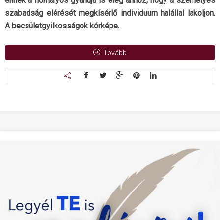
ennek a homályos gyanúja is elég ahhoz, hogy a személyes
szabadság elérését megkísérlő individuum halállal lakoljon.
A becsületgyilkosságok kórképe.
Tovább