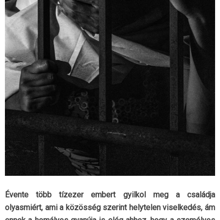
Évente több tízezer embert gyilkol meg a családja
olyasmiért, ami a közösség szerint helytelen viselkedés, ám