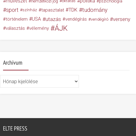
művészet
politika
nemzetközi jog
oktatás
pszichológia
tudomány
sport
TDK
tapasztalat
színház
USA
utazás
verseny
történelem
vendégírás
vendégíró
ÁJK
választás
vélemény
Archívum
Archívum
ELTE PRESS