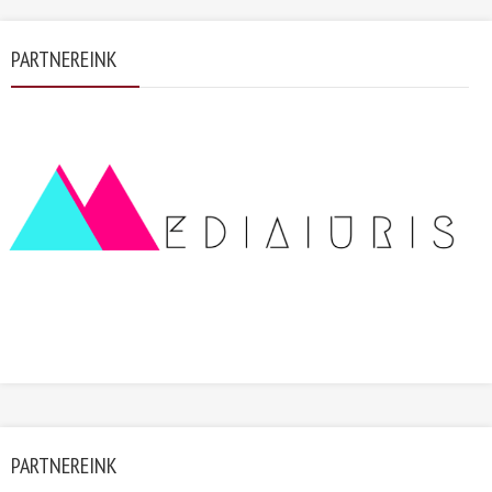
PARTNEREINK
PARTNEREINK