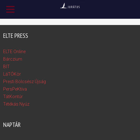
ELTE PRESS
ELTE Online
Bárczium
BIT
LáTÓKör
Presti Bölcsész Újság
PersPeKtíva
TátKontúr
Tétékás Nyúz
NAPTÁR