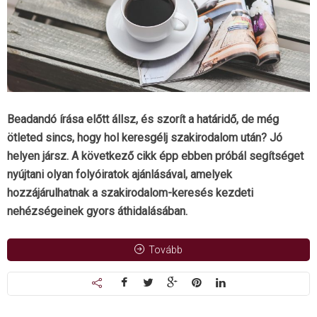
Beadandó írása előtt állsz, és szorít a határidő, de még
ötleted sincs, hogy hol keresgélj szakirodalom után? Jó
helyen jársz. A következő cikk épp ebben próbál segítséget
nyújtani olyan folyóiratok ajánlásával, amelyek
hozzájárulhatnak a szakirodalom-keresés kezdeti
nehézségeinek gyors áthidalásában.
Tovább