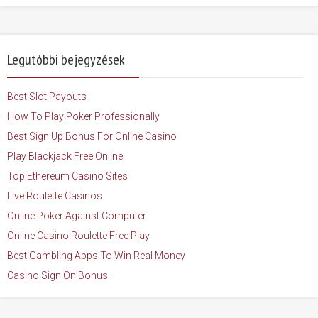
Legutóbbi bejegyzések
Best Slot Payouts
How To Play Poker Professionally
Best Sign Up Bonus For Online Casino
Play Blackjack Free Online
Top Ethereum Casino Sites
Live Roulette Casinos
Online Poker Against Computer
Online Casino Roulette Free Play
Best Gambling Apps To Win Real Money
Casino Sign On Bonus