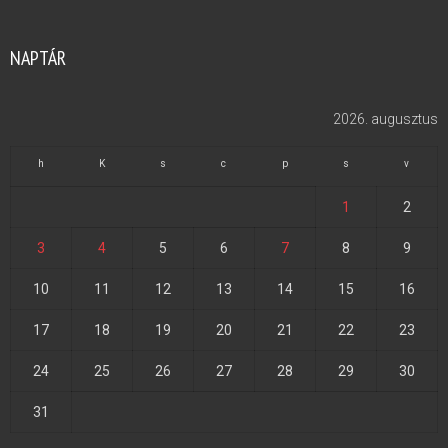
NAPTÁR
2026. augusztus
h
K
s
c
p
s
v
1
2
3
4
5
6
7
8
9
10
11
12
13
14
15
16
17
18
19
20
21
22
23
24
25
26
27
28
29
30
31