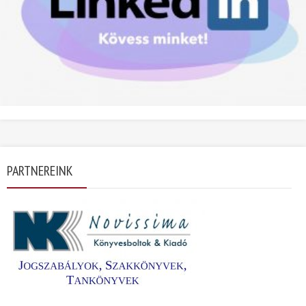
PARTNEREINK