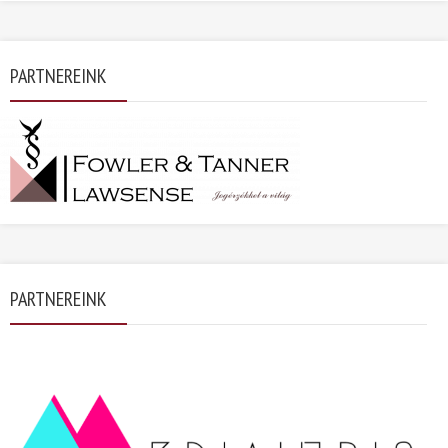
PARTNEREINK
PARTNEREINK