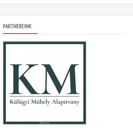
PARTNEREINK