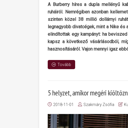
A Burberry híres a dupla mellényű kabá
ruháiról. Nemrégiben azonban kellemetl
szinten közel 38 millió dollárnyi ru
legnagyobb divatcégek, mint a Nike és a
elindítottak egy kampányt: ha beviszed
kapsz a következő vásárlásodból, mí
hasznosításáról. Vajon mennyi igaz ebb
Tovább
5 helyzet, amikor megéri kiöltözn
2018-11-01
Szakmáry Zsófia
Ku