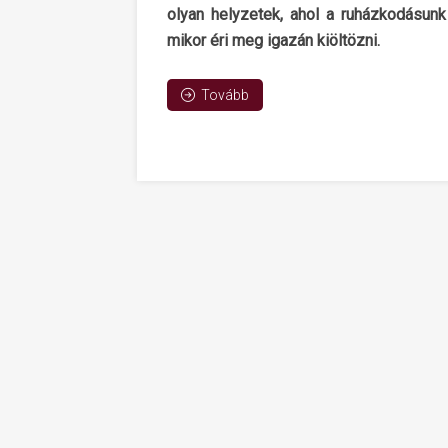
olyan helyzetek, ahol a ruházkodásun
mikor éri meg igazán kiöltözni.
Tovább