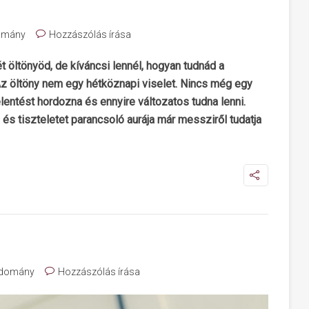
omány
Hozzászólás írása
ét öltönyöd, de kíváncsi lennél, hogyan tudnád a
Az öltöny nem egy hétköznapi viselet. Nincs még egy
lentést hordozna és ennyire változatos tudna lenni.
s tiszteletet parancsoló aurája már messziről tudatja
domány
Hozzászólás írása