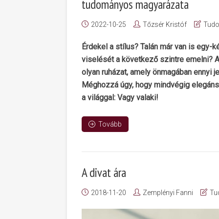
tudományos magyarázata
2022-10-25
Tőzsér Kristóf
Tud
Érdekel a stílus? Talán már van is egy-k
viselését a következő szintre emelni? 
olyan ruházat, amely önmagában ennyi je
Méghozzá úgy, hogy mindvégig elegáns é
a világgal: Vagy valaki!
Tovább
A divat ára
2018-11-20
Zemplényi Fanni
Tu