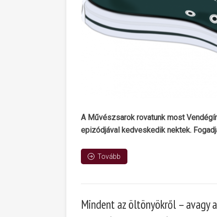
A Művészsarok rovatunk most Vendégír
epizódjával kedveskedik nektek. Fogadj
Tovább
Mindent az öltönyökről – avagy a