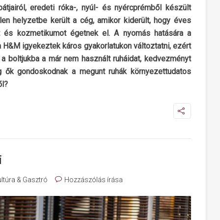
tjairól, eredeti róka-, nyúl- és nyércprémből készült
en helyzetbe került a cég, amikor kiderült, hogy éves
hát és kozmetikumot égetnek el. A nyomás hatására a
 H&M igyekeztek káros gyakorlatukon változtatni, ezért
 a boltjukba a már nem használt ruháidat, kedvezményt
g ők gondoskodnak a megunt ruhák környezettudatos
ől?
i
ltúra & Gasztró
Hozzászólás írása