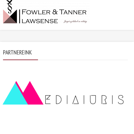
PARTNEREINK