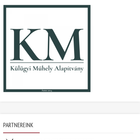
PARTNEREINK