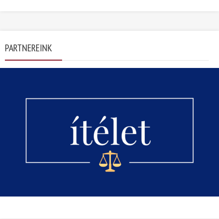
PARTNEREINK