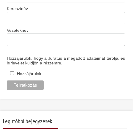
Keresztnév
Vezetéknév
Hozzájárulok, hogy a Jurátus a megadott adataimat tárolja, és
hírlevelet küldjön a részemre.
Hozzájárulok.
Legutóbbi bejegyzések