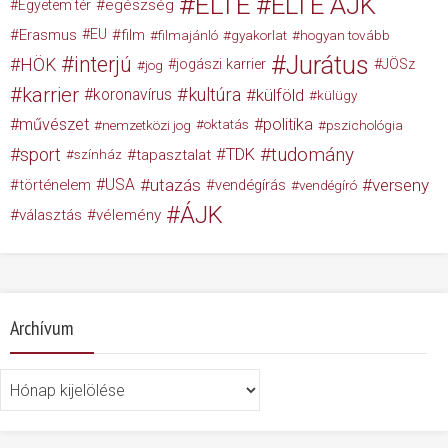
ELTE
ELTE ÁJK
egészség
Egyetem tér
Erasmus
EU
film
filmajánló
gyakorlat
hogyan tovább
Jurátus
interjú
HÖK
jogászi karrier
JÖSz
jog
karrier
kultúra
koronavírus
külföld
külügy
művészet
politika
nemzetközi jog
oktatás
pszichológia
tudomány
sport
TDK
tapasztalat
színház
USA
utazás
verseny
történelem
vendégírás
vendégíró
ÁJK
választás
vélemény
Archívum
Archívum