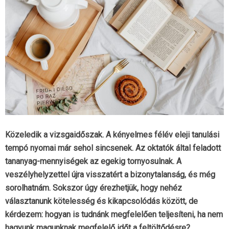
Közeledik a vizsgaidőszak. A kényelmes félév eleji tanulási
tempó nyomai már sehol sincsenek. Az oktatók által feladott
tananyag-mennyiségek az egekig tornyosulnak. A
veszélyhelyzettel újra visszatért a bizonytalanság, és még
sorolhatnám. Sokszor úgy érezhetjük, hogy nehéz
választanunk kötelesség és kikapcsolódás között, de
kérdezem: hogyan is tudnánk megfelelően teljesíteni, ha nem
hagyunk magunknak megfelelő időt a feltöltődésre?