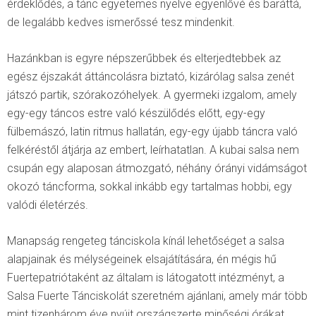
érdeklődés, a tánc egyetemes nyelve egyenlővé és baráttá,
de legalább kedves ismerőssé tesz mindenkit.
Hazánkban is egyre népszerűbbek és elterjedtebbek az
egész éjszakát áttáncolásra biztató, kizárólag salsa zenét
játszó partik, szórakozóhelyek. A gyermeki izgalom, amely
egy-egy táncos estre való készülődés előtt, egy-egy
fülbemászó, latin ritmus hallatán, egy-egy újabb táncra való
felkéréstől átjárja az embert, leírhatatlan. A kubai salsa nem
csupán egy alaposan átmozgató, néhány órányi vidámságot
okozó táncforma, sokkal inkább egy tartalmas hobbi, egy
valódi életérzés.
Manapság rengeteg tánciskola kínál lehetőséget a salsa
alapjainak és mélységeinek elsajátítására, én mégis hű
Fuertepatriótaként az általam is látogatott intézményt, a
Salsa Fuerte Tánciskolát szeretném ajánlani, amely már több
mint tizenhárom éve nyújt országszerte minőségi órákat,