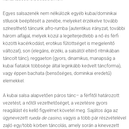
Egyes salsazenék nem nélkülözik egyéb kubai/dominikai
stílusok beépítését a zenébe, melyeket érzékelve tovább
színesíthető táncunk afro-rumba (autentikus irányzat, további
három alfajjal, melyek közül a legelterjedtebb a nő és férfi
közötti kacérkodást, erotikus fűtöttséget is megjelenítő
változat), son (elegáns, érzéki, a salsától eltérő ritmikában
táncolt tánc), reggaeton (gyors, dinamikus, manapság a
kubai fiatalok többsége által leginkább kedvelt táncforma),
vagy éppen bachata (bensőséges, dominikai eredetű)
elemekkel.
A kubai salsa alapvetően páros tánc– a férfitől határozott
vezetést, a nőtől vezethetőséget, a vezetésre gyors
reagálást és kellő figyelmet követel meg. Sajátos ága az
úgynevezett
rueda de casino
, vagyis a több pár részvételével
zajló egy/több körben táncolás, amely során a kinevezett