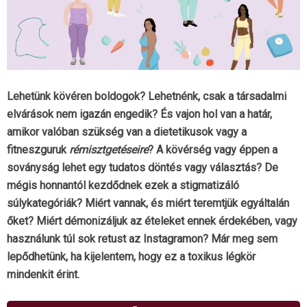
Lehetünk kövéren boldogok? Lehetnénk, csak a társadalmi
elvárások nem igazán engedik? És vajon hol van a határ,
amikor valóban szükség van a dietetikusok vagy a
fitneszguruk
rémisztgetéseire
? A kövérség vagy éppen a
soványság lehet egy tudatos döntés vagy választás? De
mégis honnantól kezdődnek ezek a stigmatizáló
súlykategóriák? Miért vannak, és miért teremtjük egyáltalán
őket? Miért démonizáljuk az ételeket ennek érdekében, vagy
használunk túl sok retust az Instagramon? Már meg sem
lepődhetünk, ha kijelentem, hogy ez a toxikus légkör
mindenkit érint.