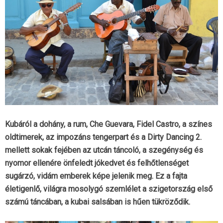
Kubáról a dohány, a rum, Che Guevara, Fidel Castro, a színes
oldtimerek, az impozáns tengerpart és a Dirty Dancing 2.
mellett sokak fejében az utcán táncoló, a szegénység és
nyomor ellenére önfeledt jókedvet és felhőtlenséget
sugárzó, vidám emberek képe jelenik meg. Ez a fajta
életigenlő, világra mosolygó szemlélet a szigetország első
számú táncában, a kubai salsában is hűen tükröződik.