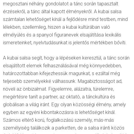
megosztani néhány gondolatot a tánc során tapasztalt
érzésekről, a tánc által kapott élményekről. A kubai salsa
számtalan lehetőséget kínál a fejlődésre mind testben, mind
lélekben, szellemileg, hiszen a kubai kultúrában való
elmélyülés és a spanyol figuranevek elsajátítása lexikális
ismereteinket, nyelvtudásunkat is jelentős mértékben bővíti.
A kubai salsa segít, hogy a lépéseken keresztül, a tánc során
elsajátított elemek felhasználásával még könnyedebben,
határozottabban kifejezhessük magunkat, s ezáltal még
teljesebb személyekké válhassunk. Magabiztosságot ad,
növeli az önbizalmat. Figyelemre, alázatra, türelemre,
megértésre tanít a partner, az oktató, a tánckultúra és
globálisan a világ iránt. Egy olyan közösségi élmény, amely
egyben az egyéni kibontakozásra is lehetőséget kínál.
Számos eltérő korú, foglalkozású személy, más-más
személyiség találkozik a parketten, de a salsa iránti közös