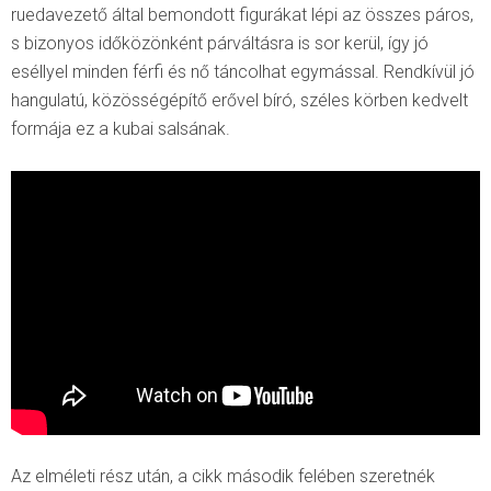
ruedavezető által bemondott figurákat lépi az összes páros,
s bizonyos időközönként párváltásra is sor kerül, így jó
eséllyel minden férfi és nő táncolhat egymással. Rendkívül jó
hangulatú, közösségépítő erővel bíró, széles körben kedvelt
formája ez a kubai salsának.
Az elméleti rész után, a cikk második felében szeretnék