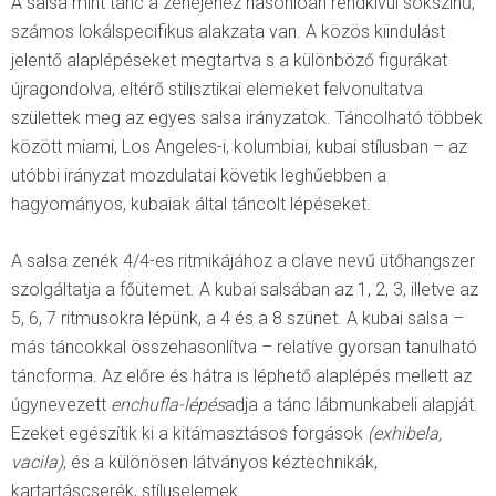
A salsa mint tánc a zenéjéhez hasonlóan rendkívül sokszínű,
számos lokálspecifikus alakzata van. A közös kiindulást
jelentő alaplépéseket megtartva s a különböző figurákat
újragondolva, eltérő stilisztikai elemeket felvonultatva
születtek meg az egyes salsa irányzatok. Táncolható többek
között miami, Los Angeles-i, kolumbiai, kubai stílusban – az
utóbbi irányzat mozdulatai követik leghűebben a
hagyományos, kubaiak által táncolt lépéseket.
A salsa zenék 4/4-es ritmikájához a clave nevű ütőhangszer
szolgáltatja a főütemet. A kubai salsában az 1, 2, 3, illetve az
5, 6, 7 ritmusokra lépünk, a 4 és a 8 szünet. A kubai salsa –
más táncokkal összehasonlítva – relatíve gyorsan tanulható
táncforma. Az előre és hátra is léphető alaplépés mellett az
úgynevezett
enchufla-lépés
adja a tánc lábmunkabeli alapját.
Ezeket egészítik ki a kitámasztásos forgások
(exhibela,
vacila)
, és a különösen látványos kéztechnikák,
kartartáscserék, stíluselemek.