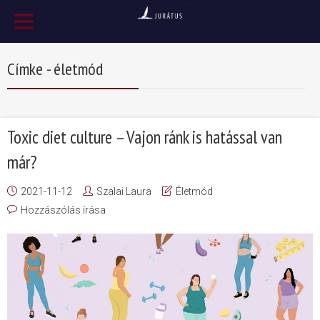
Címke - életmód
Toxic diet culture – Vajon ránk is hatással van
már?
2021-11-12
Szalai Laura
Életmód
Hozzászólás írása