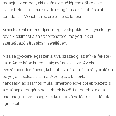
ragadja az embert, aki aztán az első lépésektől kezdve
szinte betelhetetlenül követeli magának az újabb és újabb
táncdózist. Mondhatni szerelem első lépésre.
Kiindulásként ismerkedjünk meg az alapokkal – tegyünk egy
rövid kitekintést a salsa történetére, mélyedjünk el
szerteágazó stílusaiban, zenéjében.
A salsa gyökerei egészen a XVI. századig, az afrikai feketék
Latin-Amerikába hurcolásáig nyúlnak vissza. Az elmúlt
évszázadok történései, kulturális, vallási hatásai rányomták a
bélyeget a salsa stílusára. A zenéje, a karibi-latin
hangzásvilág számos műfaj ismertetőjegyeiből építkezett, s
a mai napig magán viseli többek között a mambó, a cha-
cha-cha jellegzetességeit, a különböző vallási szertartások
rigmusait.