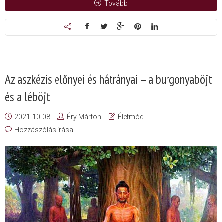
Tovább
Az aszkézis előnyei és hátrányai – a burgonyaböjt
és a léböjt
2021-10-08
Éry Márton
Életmód
Hozzászólás írása