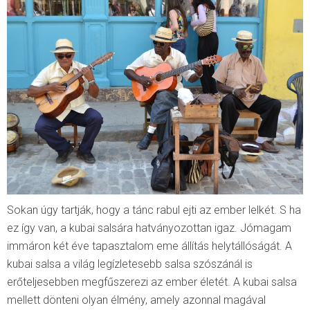
Sokan úgy tartják, hogy a tánc rabul ejti az ember lelkét. S ha
ez így van, a kubai salsára hatványozottan igaz. Jómagam
immáron két éve tapasztalom eme állítás helytállóságát. A
kubai salsa a világ legízletesebb salsa szószánál is
erőteljesebben megfűszerezi az ember életét. A kubai salsa
mellett dönteni olyan élmény, amely azonnal magával