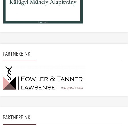
PARTNEREINK
PARTNEREINK