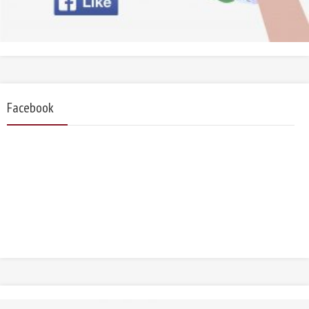
Facebook