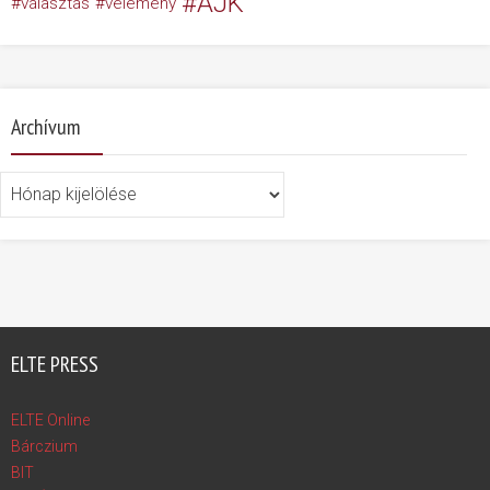
ÁJK
választás
vélemény
Archívum
Archívum
ELTE PRESS
ELTE Online
Bárczium
BIT