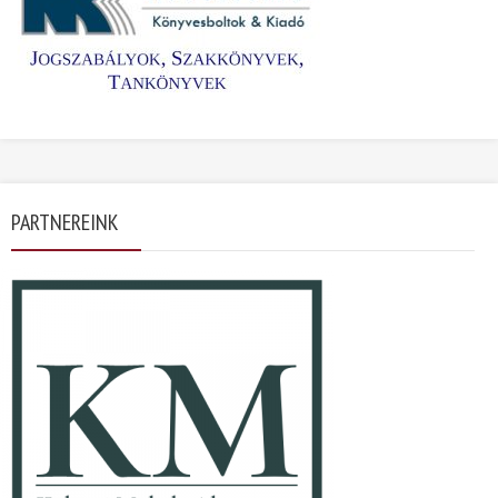
PARTNEREINK