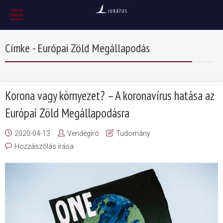
Címke - Európai Zöld Megállapodás
Korona vagy környezet? – A koronavírus hatása az
Európai Zöld Megállapodásra
2020-04-13
Vendégíró
Tudomány
Hozzászólás írása