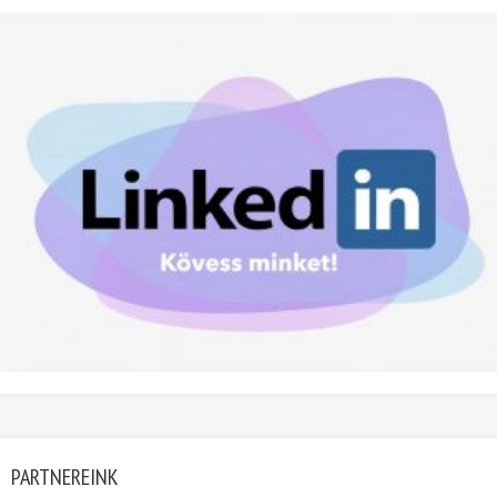
PARTNEREINK