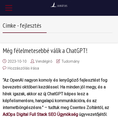
Címke - fejlesztés
Még félelmetesebbé válik a ChatGPT!
2023-10-10
Vendégíró
Tudomány
Hozzászólás írása
“Az OpenAI nagyon komoly és lenyűgöző fejlesztést fog
bevezetni októberi kezdéssel. Ha minden jól megy, és a
hírek igazak, akkor az új ChatGPT képes lesz a
képfelismerésre, hangalapú kommunikációra
,
és az
internetböngészésre.” – tudtuk meg Csentes Zoltántól, az
AdOps Digital Full Stack SEO Ügynökség
ügyvezetőjétől.