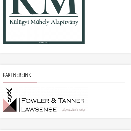
PARTNEREINK