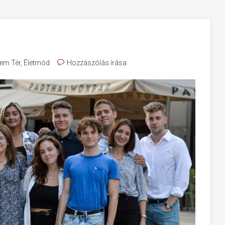
em Tér
,
Életmód
Hozzászólás írása