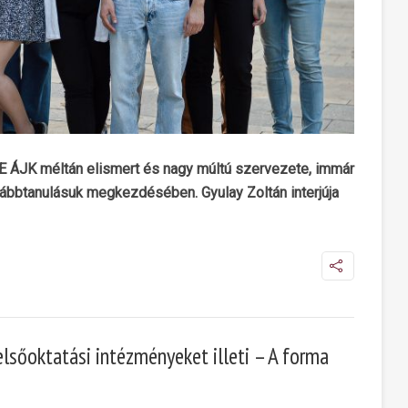
TE ÁJK méltán elismert és nagy múltú szervezete, immár
vábbtanulásuk megkezdésében. Gyulay Zoltán interjúja
elsőoktatási intézményeket illeti – A forma