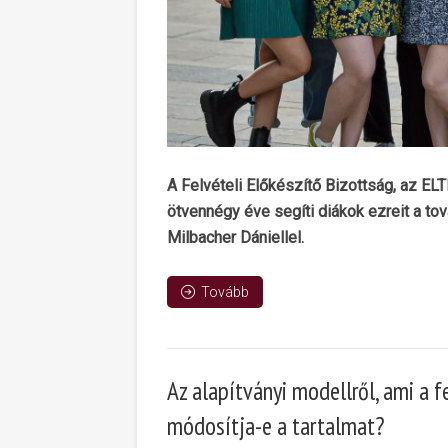
A Felvételi Előkészítő Bizottság, az EL
ötvennégy éve segíti diákok ezreit a to
Milbacher Dániellel.
Tovább
Az alapítványi modellről, ami a f
módosítja-e a tartalmat?