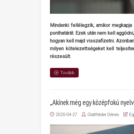
Mindenki fellélegzik, amikor megkapja
ponthatárát. Ezek után nem kell aggódni
hogyan kell majd visszafizetni. Azonba
milyen kötelezettségeket kell teljesíte
részesült.
Tovább
„Akinek még egy középfokú nyelv
2020-04-27
Glattfelder Dénes
Eg