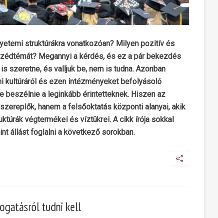
etemi struktúrákra vonatkozóan? Milyen pozitív és
eszédtémát? Megannyi a kérdés, és ez a pár bekezdés
is szeretne, és valljuk be, nem is tudna. Azonban
mi kultúráról és ezen intézményeket befolyásoló
e beszélnie a leginkább érintetteknek. Hiszen az
szereplők, hanem a felsőoktatás központi alanyai, akik
túrák végtermékei és víztükrei. A cikk írója sokkal
nt állást foglalni a következő sorokban.
ogatásról tudni kell