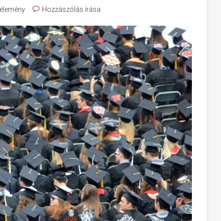
élemény
Hozzászólás írása