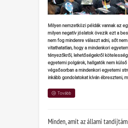
Milyen nemzetközi példák vannak az egy
milyen negatív jóslatok övezik ezt a b
nem fog mindenre választ adni, sőt nem 
vitathatatlan, hogy a mindenkori egyete
tényezőkről, lehetőségekről kötelesség
egyetemi polgárok, hallgatók nem külső 
végsősorban a mindenkori egyetemi struk
inkább gondolatokat kíván ébreszteni, mi
Tovább
Minden, amit az állami tandíjtám