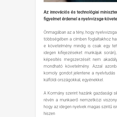
Az innovációs és technológiai miniszter 
figyelmet érdemel a nyelvvizsga-követe
Önmagában az a tény, hogy nyelvvizsga 
többségében a címben foglaltakhoz has
e követelmény mindig is csak egy teh
idegen kifejezéseket munkájuk során)
képesítés megszerzését nem akadály
mondható követelmény. Azzal azonba
komoly gondot jelentene a nyelvtudás 
külföldi országokkal, egyénekkel.
A Kormány szerint hazánk gazdasági si
révén a munkaerő nemzetközi viszonyl
hogy az idegen nyelvek magas szintű ism
hiszen