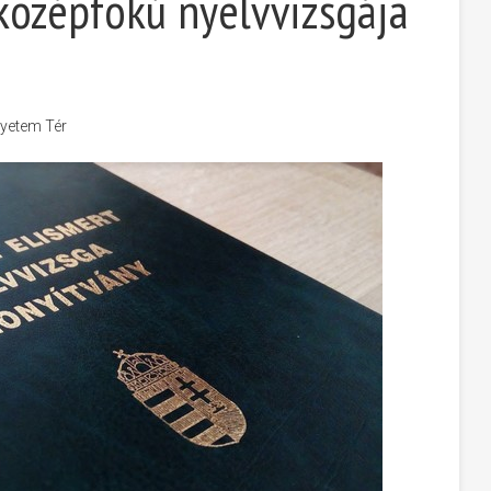
középfokú nyelvvizsgája
yetem Tér