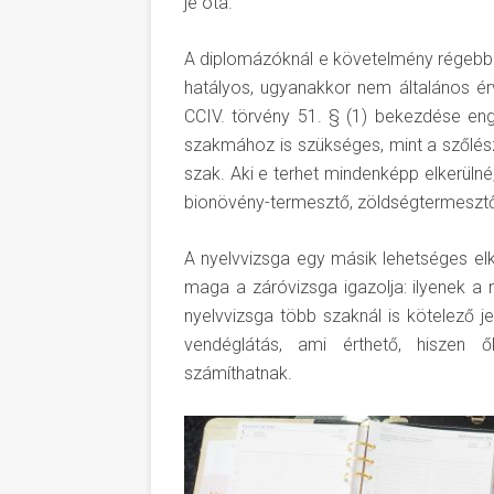
je óta.
A diplomázóknál e követelmény régebbi
hatályos, ugyanakkor nem általános ér
CCIV. törvény 51. § (1) bekezdése eng
szakmához is szükséges, mint a szőlé
szak. Aki e terhet mindenképp elkerülné
bionövény-termesztő, zöldségtermesztő) a
A nyelvvizsga egy másik lehetséges el
maga a záróvizsga igazolja: ilyenek a ny
nyelvvizsga több szaknál is kötelező j
vendéglátás, ami érthető, hiszen 
számíthatnak.