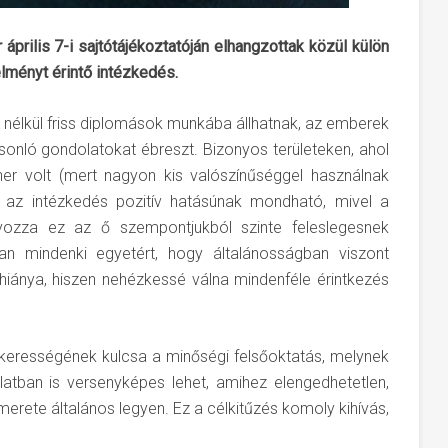
április 7-i sajtótájékoztatóján elhangzottak közül külön
lményt érintő intézkedés.
nélkül friss diplomások munkába állhatnak, az emberek
onló gondolatokat ébreszt. Bizonyos területeken, ahol
er volt (mert nagyon kis valószínűséggel használnak
, az intézkedés pozitív hatásúnak mondható, mivel a
ozza ez az ő szempontjukból szinte feleslegesnek
n mindenki egyetért, hogy általánosságban viszont
hiánya, hiszen nehézkessé válna mindenféle érintkezés
kerességének kulcsa a minőségi felsőoktatás, melynek
atban is versenyképes lehet, amihez elengedhetetlen,
erete általános legyen. Ez a célkitűzés komoly kihívás,