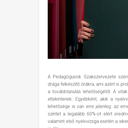
A Pedagógusok Szakszervezete szerin
drága felkészítő órákra, ami azért is p
a továbbtanulás lehetőségétől. A vit
eltekintenek. Egyébként, akik a nyelv
lehetősége is van erre jelenleg: az eme
szintet a legalább 60%-ot elért eredm
valamint első nyelvvizsga esetén a siker