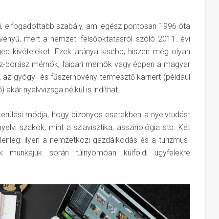
, elfogadottabb szabály, ami egész pontosan 1996 óta
vényű, mert a nemzeti felsőoktatásról szóló 2011. évi
ed kivételeket. Ezek aránya kisebb, hiszen még olyan
sz-borász mérnök, faipari mérnök vagy éppen a magyar
, az gyógy- és fűszernövény-termesztő karriert (például
kár nyelvvizsga nélkül is indíthat.
kerülési módja, hogy bizonyos esetekben a nyelvtudást
elvi szakok, mint a szlavisztika, assziriológia stb. Két
elenleg: ilyen a nemzetközi gazdálkodás és a turizmus-
ők munkájuk során túlnyomóan külföldi ügyfelekre