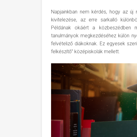
Napjainkban nem kérdés, hogy az új n
kivitelezése, az erre sarkalló külön
Példának okáért a közbeszédben má
tanulmányok megkezdéséhez külön nyel
felvételiző diákoknak. Ez egyesek szer
felkészítő” középiskolák mellett.