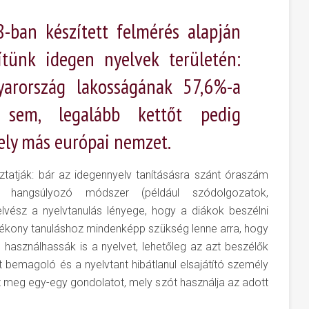
8-ban készített felmérés alapján
sítünk idegen nyelvek területén:
arország lakosságának 57,6%-a
sem, legalább kettőt pedig
ely más európai nemzet.
tatják: bár az idegennyelv tanításásra szánt óraszám
hangsúlyozó módszer (például szódolgozatok,
elvész a nyelvtanulás lényege, hogy a diákok beszélni
atékony tanuláshoz mindenképp szükség lenne arra, hogy
 használhassák is a nyelvet, lehetőleg az azt beszélők
bemagoló és a nyelvtant hibátlanul elsajátító személy
z meg egy-egy gondolatot, mely szót használja az adott