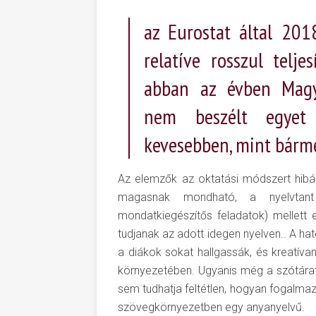
az Eurostat által 201
relatíve rosszul telje
abban az évben Magy
nem beszélt egyet 
kevesebben, mint bárm
Az elemzők az oktatási módszert hibáz
magasnak mondható, a nyelvtant 
mondatkiegészítős feladatok) mellett 
tudjanak az adott idegen nyelven.. A h
a diákok sokat hallgassák, és kreatívan
környezetében. Ugyanis még a szótárat 
sem tudhatja feltétlen, hogyan fogalma
szövegkörnyezetben egy anyanyelvű.