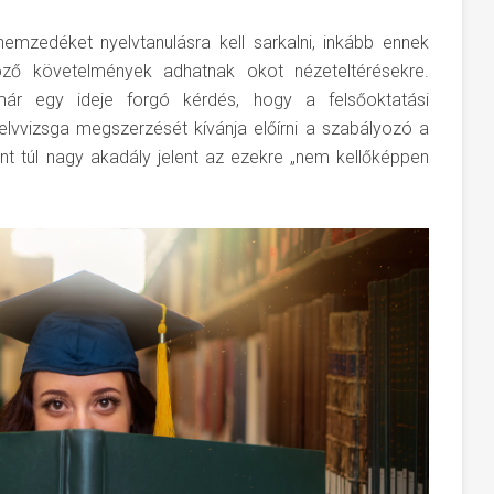
emzedéket nyelvtanulásra kell sarkalni, inkább ennek
böző követelmények adhatnak okot nézeteltérésekre.
r egy ideje forgó kérdés, hogy a felsőoktatási
vvizsga megszerzését kívánja előírni a szabályozó a
int túl nagy akadály jelent az ezekre „nem kellőképpen