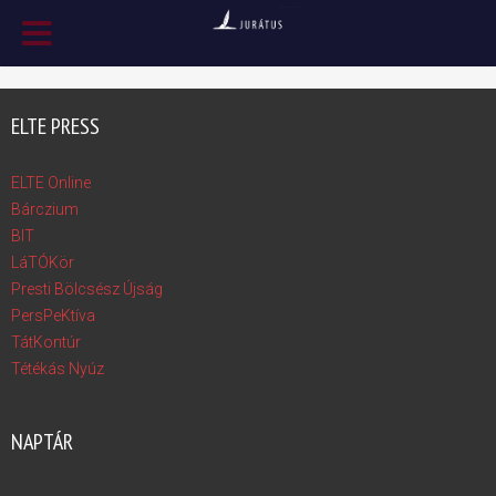
ELTE PRESS
ELTE Online
Bárczium
BIT
LáTÓKör
Presti Bölcsész Újság
PersPeKtíva
TátKontúr
Tétékás Nyúz
NAPTÁR