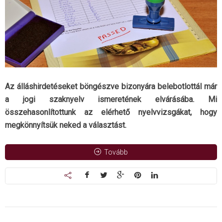
Az álláshirdetéseket böngészve bizonyára belebotlottál már
a jogi szaknyelv ismeretének elvárásába. Mi
összehasonlítottunk az elérhető nyelvvizsgákat, hogy
megkönnyítsük neked a választást.
Tovább