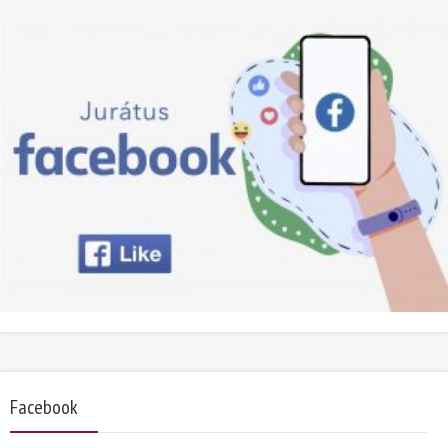
Facebook