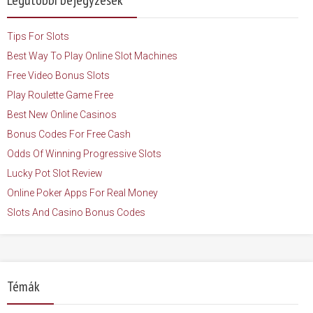
Tips For Slots
Best Way To Play Online Slot Machines
Free Video Bonus Slots
Play Roulette Game Free
Best New Online Casinos
Bonus Codes For Free Cash
Odds Of Winning Progressive Slots
Lucky Pot Slot Review
Online Poker Apps For Real Money
Slots And Casino Bonus Codes
Témák