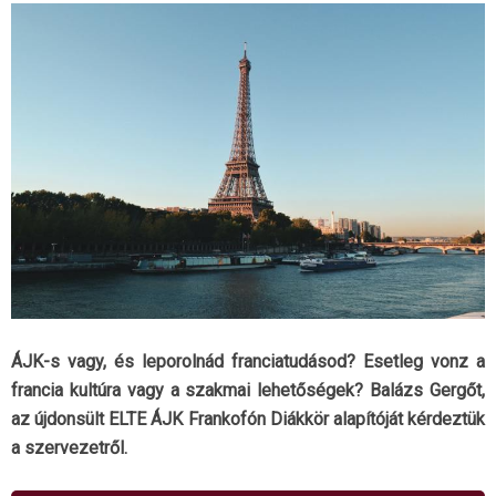
ÁJK-s vagy, és leporolnád franciatudásod? Esetleg vonz a
francia kultúra vagy a szakmai lehetőségek? Balázs Gergőt,
az újdonsült ELTE ÁJK Frankofón Diákkör alapítóját kérdeztük
a szervezetről.