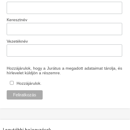
Keresztnév
Vezetéknév
Hozzájárulok, hogy a Jurátus a megadott adataimat tárolja, és
hírlevelet küldjön a részemre.
Hozzájárulok.
Legutóbbi bejegyzések