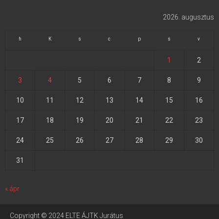
2026. augusztus
h
K
s
c
p
s
v
1
2
3
4
5
6
7
8
9
10
11
12
13
14
15
16
17
18
19
20
21
22
23
24
25
26
27
28
29
30
31
« ápr
Copyright © 2024 ELTE ÁJTK Jurátus