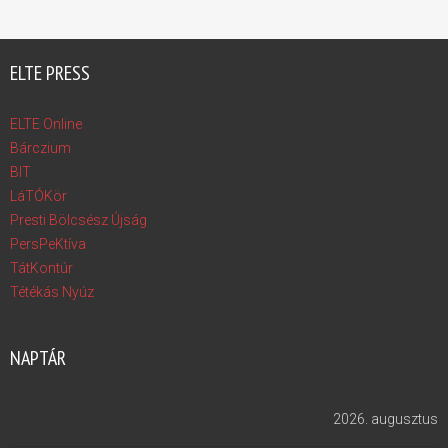
ELTE PRESS
ELTE Online
Bárczium
BIT
LáTÓKör
Presti Bölcsész Újság
PersPeKtíva
TátKontúr
Tétékás Nyúz
NAPTÁR
2026. augusztus