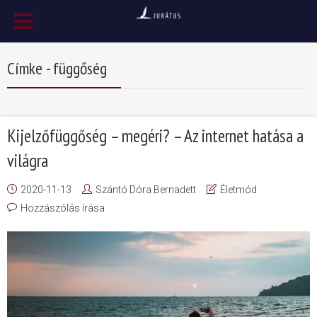
Címke - függőség
Kijelzőfüggőség – megéri? – Az internet hatása a
világra
2020-11-13
Szántó Dóra Bernadett
Életmód
Hozzászólás írása