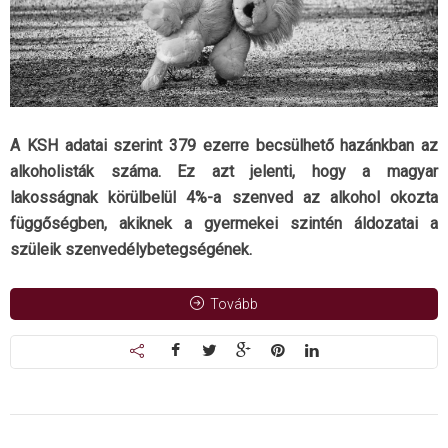
A KSH adatai szerint 379 ezerre becsülhető hazánkban az
alkoholisták száma. Ez azt jelenti, hogy a magyar
lakosságnak körülbelül 4%-a szenved az alkohol okozta
függőségben, akiknek a gyermekei szintén áldozatai a
szüleik szenvedélybetegségének.
Tovább