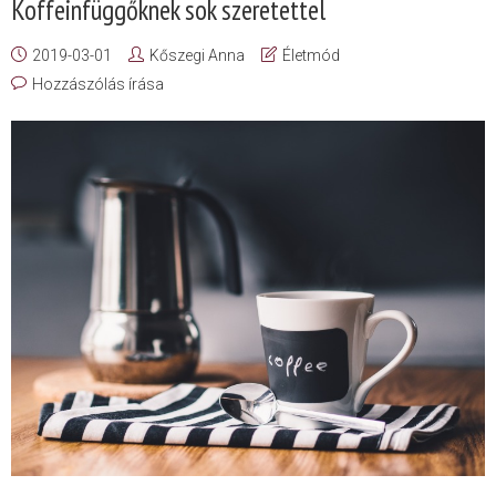
Koffeinfüggőknek sok szeretettel
2019-03-01
Kőszegi Anna
Életmód
Hozzászólás írása