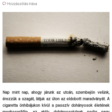
Hozzászólás írása
Nap mint nap, ahogy járunk az utcán, szembejön velünk,
érezzük a szagát, látjuk az úton az eldobott maradványát. A
cigaretta önhibájukon kívül a passzív dohányosok életének
megkeserítője, az aktív dohányosokénak pedig nagy