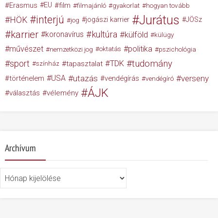
Erasmus
EU
film
filmajánló
gyakorlat
hogyan tovább
Jurátus
interjú
HÖK
jogászi karrier
JÖSz
jog
karrier
kultúra
koronavírus
külföld
külügy
művészet
politika
nemzetközi jog
oktatás
pszichológia
tudomány
sport
TDK
tapasztalat
színház
USA
utazás
verseny
történelem
vendégírás
vendégíró
ÁJK
választás
vélemény
Archívum
Archívum