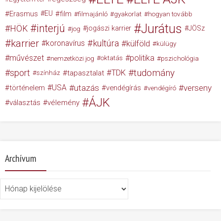
Erasmus
EU
film
filmajánló
gyakorlat
hogyan tovább
Jurátus
interjú
HÖK
jogászi karrier
JÖSz
jog
karrier
kultúra
koronavírus
külföld
külügy
művészet
politika
nemzetközi jog
oktatás
pszichológia
tudomány
sport
TDK
tapasztalat
színház
USA
utazás
verseny
történelem
vendégírás
vendégíró
ÁJK
választás
vélemény
Archívum
Archívum