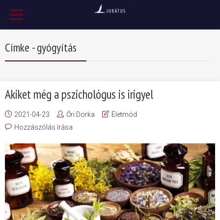
Címke - gyógyítás
Akiket még a pszichológus is irigyel
2021-04-23
Őri Dorka
Életmód
Hozzászólás írása