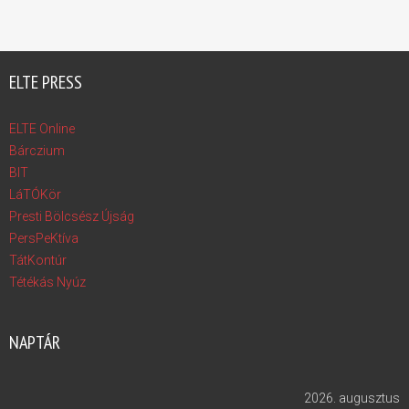
ELTE PRESS
ELTE Online
Bárczium
BIT
LáTÓKör
Presti Bölcsész Újság
PersPeKtíva
TátKontúr
Tétékás Nyúz
NAPTÁR
2026. augusztus