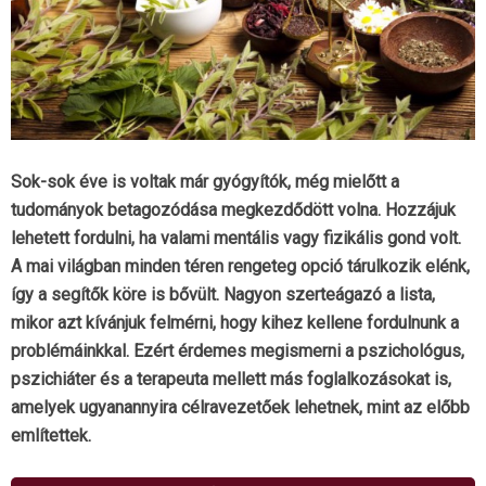
Sok-sok éve is voltak már gyógyítók, még mielőtt a
tudományok betagozódása megkezdődött volna. Hozzájuk
lehetett fordulni, ha valami mentális vagy fizikális gond volt.
A mai világban minden téren rengeteg opció tárulkozik elénk,
így a segítők köre is bővült. Nagyon szerteágazó a lista,
mikor azt kívánjuk felmérni, hogy kihez kellene fordulnunk a
problémáinkkal. Ezért érdemes megismerni a pszichológus,
pszichiáter és a terapeuta mellett más foglalkozásokat is,
amelyek ugyanannyira célravezetőek lehetnek, mint az előbb
említettek.