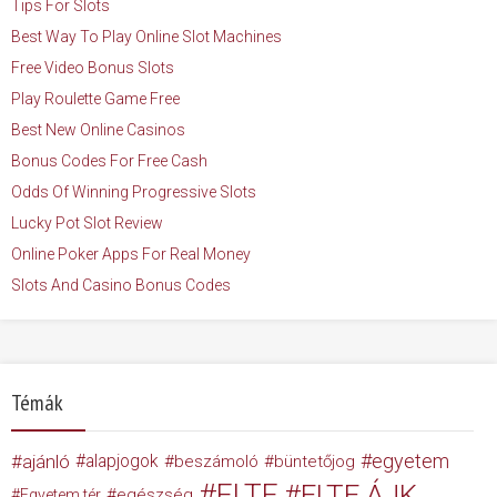
Tips For Slots
Best Way To Play Online Slot Machines
Free Video Bonus Slots
Play Roulette Game Free
Best New Online Casinos
Bonus Codes For Free Cash
Odds Of Winning Progressive Slots
Lucky Pot Slot Review
Online Poker Apps For Real Money
Slots And Casino Bonus Codes
Témák
egyetem
ajánló
alapjogok
beszámoló
büntetőjog
ELTE
ELTE ÁJK
egészség
Egyetem tér