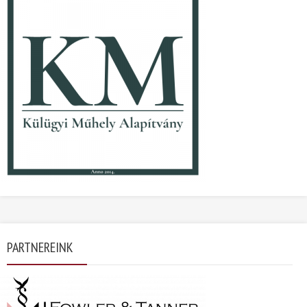
PARTNEREINK