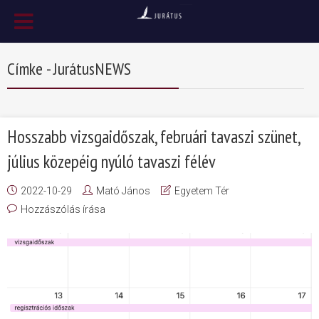
Címke - JurátusNEWS
Hosszabb vizsgaidőszak, februári tavaszi szünet,
július közepéig nyúló tavaszi félév
2022-10-29
Mató János
Egyetem Tér
Hozzászólás írása