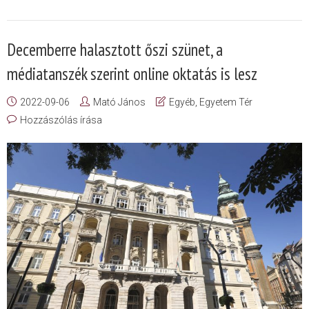
Decemberre halasztott őszi szünet, a
médiatanszék szerint online oktatás is lesz
2022-09-06
Mató János
Egyéb
,
Egyetem Tér
Hozzászólás írása