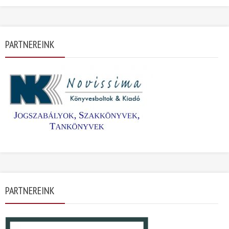
PARTNEREINK
PARTNEREINK