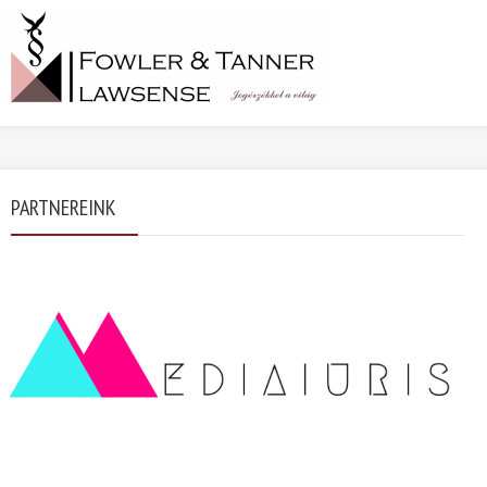
PARTNEREINK