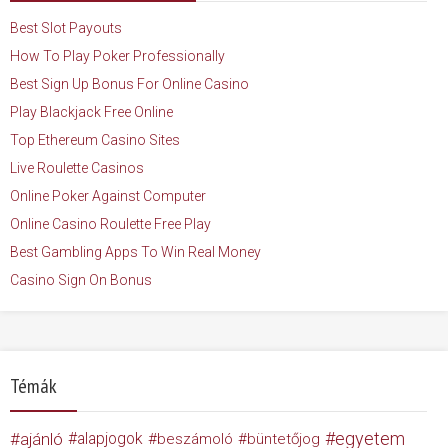
Best Slot Payouts
How To Play Poker Professionally
Best Sign Up Bonus For Online Casino
Play Blackjack Free Online
Top Ethereum Casino Sites
Live Roulette Casinos
Online Poker Against Computer
Online Casino Roulette Free Play
Best Gambling Apps To Win Real Money
Casino Sign On Bonus
Témák
egyetem
ajánló
alapjogok
beszámoló
büntetőjog