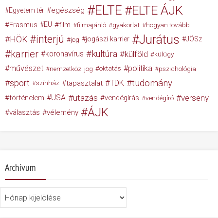
ELTE
ELTE ÁJK
egészség
Egyetem tér
Erasmus
EU
film
filmajánló
gyakorlat
hogyan tovább
Jurátus
interjú
HÖK
jogászi karrier
JÖSz
jog
karrier
kultúra
koronavírus
külföld
külügy
művészet
politika
nemzetközi jog
oktatás
pszichológia
tudomány
sport
TDK
tapasztalat
színház
USA
utazás
verseny
történelem
vendégírás
vendégíró
ÁJK
választás
vélemény
Archívum
Archívum