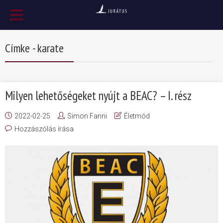
Címke - karate
Milyen lehetőségeket nyújt a BEAC? – I. rész
2022-02-25
Simon Fanni
Életmód
Hozzászólás írása