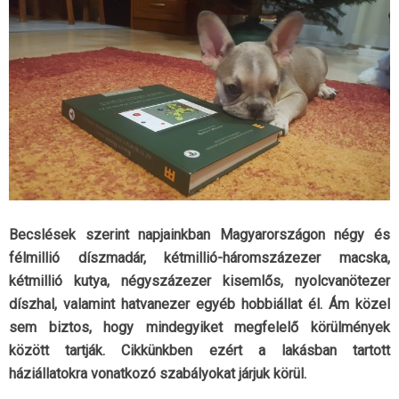
Becslések szerint napjainkban Magyarországon négy és
félmillió díszmadár, kétmillió-háromszázezer macska,
kétmillió kutya, négyszázezer kisemlős, nyolcvanötezer
díszhal, valamint hatvanezer egyéb hobbiállat él. Ám közel
sem biztos, hogy mindegyiket megfelelő körülmények
között tartják. Cikkünkben ezért a lakásban tartott
háziállatokra vonatkozó szabályokat járjuk körül.