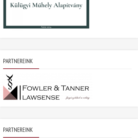
PARTNEREINK
PARTNEREINK