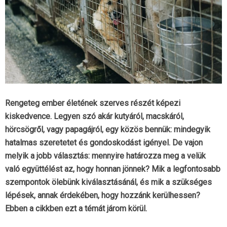
Rengeteg ember életének szerves részét képezi
kiskedvence. Legyen szó akár kutyáról, macskáról,
hörcsögről, vagy papagájról, egy közös bennük: mindegyik
hatalmas szeretetet és gondoskodást igényel. De vajon
melyik a jobb választás: mennyire határozza meg a velük
való együttélést az, hogy honnan jönnek? Mik a legfontosabb
szempontok ölebünk kiválasztásánál, és mik a szükséges
lépések, annak érdekében, hogy hozzánk kerülhessen?
Ebben a cikkben ezt a témát járom körül.