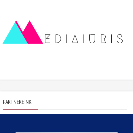
PARTNEREINK