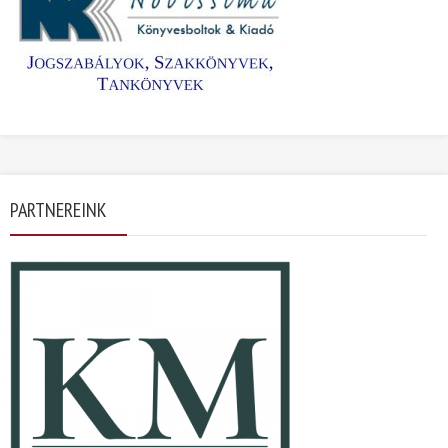
PARTNEREINK