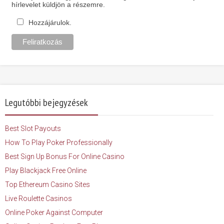
hírlevelet küldjön a részemre.
Hozzájárulok.
Legutóbbi bejegyzések
Best Slot Payouts
How To Play Poker Professionally
Best Sign Up Bonus For Online Casino
Play Blackjack Free Online
Top Ethereum Casino Sites
Live Roulette Casinos
Online Poker Against Computer