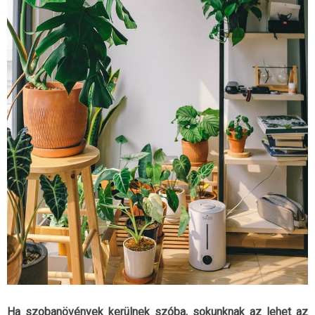
Ha szobanövények kerülnek szóba, sokunknak az lehet az