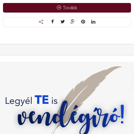
Tovább