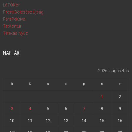
LáTÓKör
Presti Bölcsész Újság
PersPeKtíva
TátKontúr
Tétékás Nyúz
NAPTÁR
2026. augusztus
h
K
s
c
p
s
v
1
2
3
4
5
6
7
8
9
10
11
12
13
14
15
16