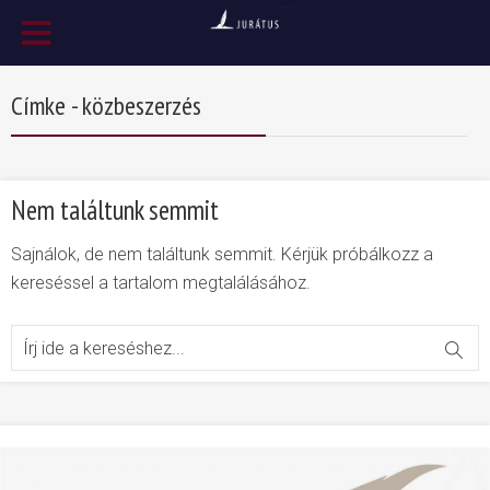
Címke - közbeszerzés
Nem találtunk semmit
Sajnálok, de nem találtunk semmit. Kérjük próbálkozz a
kereséssel a tartalom megtalálásához.
Search