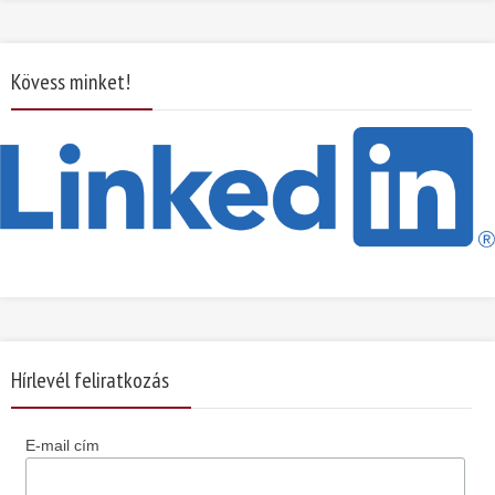
Kövess minket!
Hírlevél feliratkozás
E-mail cím