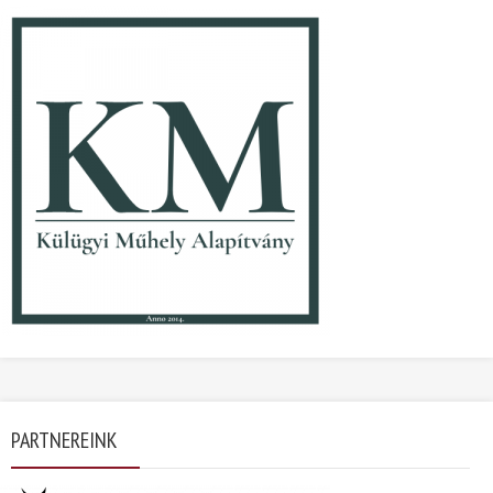
PARTNEREINK