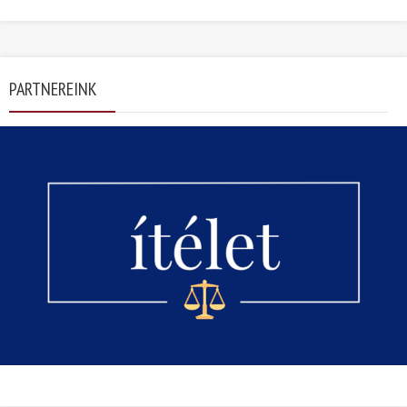
PARTNEREINK