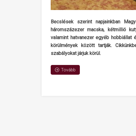
Becslések szerint napjainkban Magya
háromszázezer macska, kétmillió kut
valamint hatvanezer egyéb hobbiállat
körülmények között tartják. Cikkünkb
szabályokat járjuk körül.
Tovább