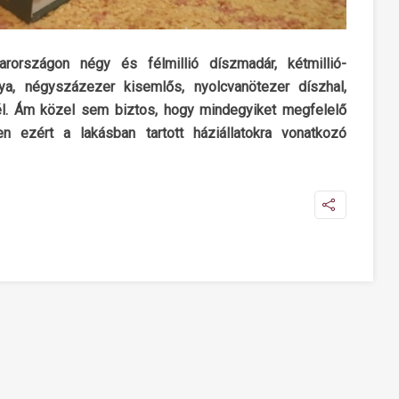
rországon négy és félmillió díszmadár, kétmillió-
ya, négyszázezer kisemlős, nyolcvanötezer díszhal,
 él. Ám közel sem biztos, hogy mindegyiket megfelelő
en ezért a lakásban tartott háziállatokra vonatkozó