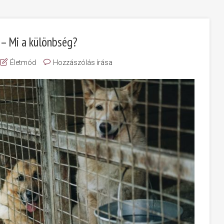
 – Mi a különbség?
Életmód
Hozzászólás írása