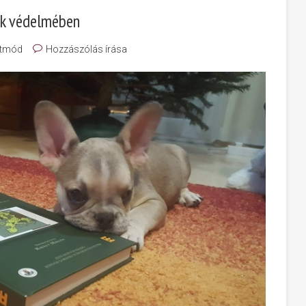
tok védelmében
etmód
Hozzászólás írása