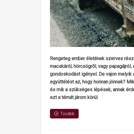
Rengeteg ember életének szerves részé
macskáról, hörcsögről, vagy papagájról
gondoskodást igényel. De vajon melyik 
együttélést az, hogy honnan jönnek? Mi
és mik a szükséges lépések, annak érd
ezt a témát járom körül.
Tovább