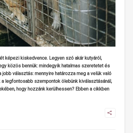
t képezi kiskedvence. Legyen szó akár kutyáról,
, egy közös bennük: mindegyik hatalmas szeretetet és
a jobb választás: mennyire határozza meg a velük való
k a legfontosabb szempontok ölebünk kiválasztásánál,
ekében, hogy hozzánk kerülhessen? Ebben a cikkben