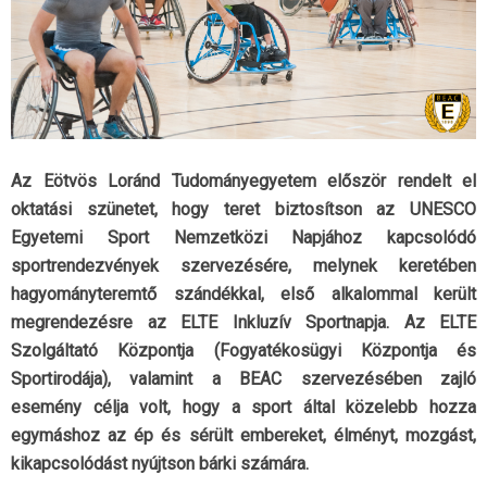
Az Eötvös Loránd Tudományegyetem először rendelt el
oktatási szünetet, hogy teret biztosítson az UNESCO
Egyetemi Sport Nemzetközi Napjához kapcsolódó
sportrendezvények szervezésére, melynek keretében
hagyományteremtő szándékkal, első alkalommal került
megrendezésre az ELTE Inkluzív Sportnapja. Az ELTE
Szolgáltató Központja (Fogyatékosügyi Központja és
Sportirodája), valamint a BEAC szervezésében zajló
esemény célja volt, hogy a sport által közelebb hozza
egymáshoz az ép és sérült embereket, élményt, mozgást,
kikapcsolódást nyújtson bárki számára.