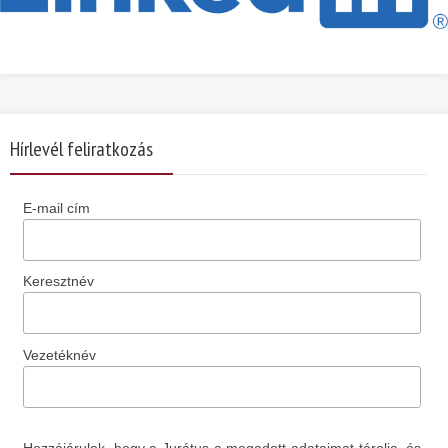
Hírlevél feliratkozás
E-mail cím
Keresztnév
Vezetéknév