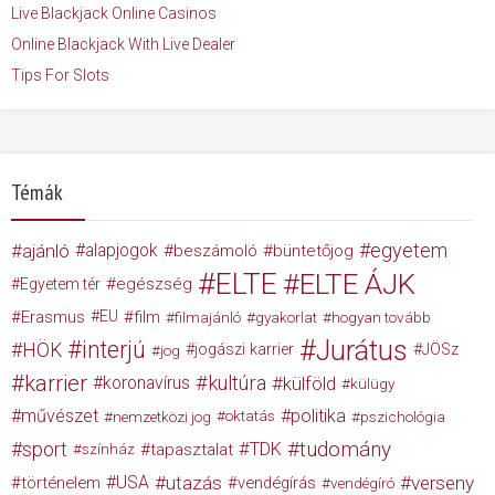
Live Blackjack Online Casinos
Online Blackjack With Live Dealer
Tips For Slots
Témák
egyetem
ajánló
alapjogok
beszámoló
büntetőjog
ELTE
ELTE ÁJK
egészség
Egyetem tér
Erasmus
EU
film
filmajánló
gyakorlat
hogyan tovább
Jurátus
interjú
HÖK
jogászi karrier
JÖSz
jog
karrier
kultúra
koronavírus
külföld
külügy
művészet
politika
nemzetközi jog
oktatás
pszichológia
tudomány
sport
TDK
tapasztalat
színház
USA
utazás
verseny
történelem
vendégírás
vendégíró