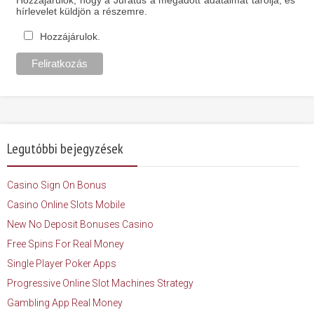
Hozzájárulok, hogy a Jurátus a megadott adataimat tárolja, és
hírlevelet küldjön a részemre.
Hozzájárulok.
Legutóbbi bejegyzések
Casino Sign On Bonus
Casino Online Slots Mobile
New No Deposit Bonuses Casino
Free Spins For Real Money
Single Player Poker Apps
Progressive Online Slot Machines Strategy
Gambling App Real Money