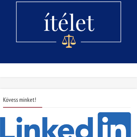
Kövess minket!