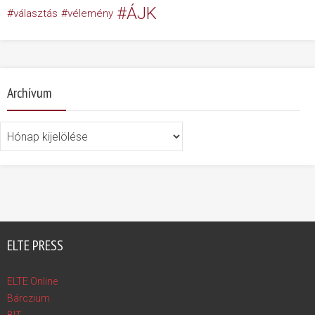
ÁJK
választás
vélemény
Archívum
Archívum
ELTE PRESS
ELTE Online
Bárczium