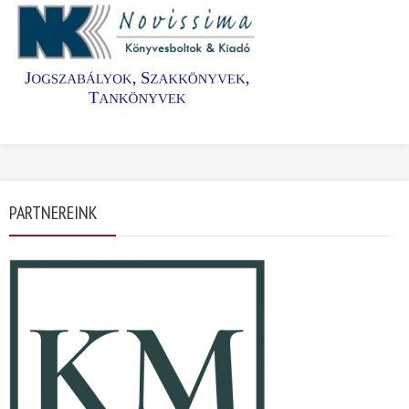
PARTNEREINK