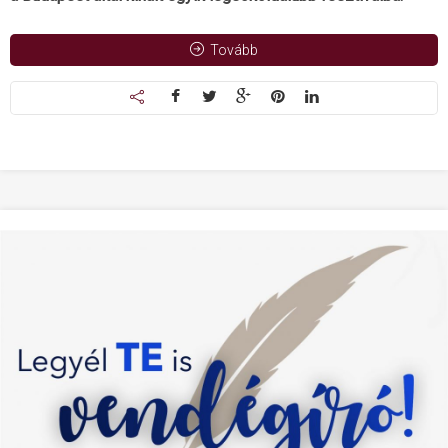
Tovább