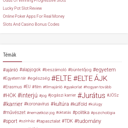
Odds Of Winning Progressive Slots
Lucky Pot Slot Review
Online Poker Apps For Real Money
Slots And Casino Bonus Codes
Témák
egyetem
ajánló
alapjogok
beszámoló
büntetőjog
ELTE
ELTE ÁJK
egészség
Egyetem tér
Erasmus
EU
film
filmajánló
gyakorlat
hogyan tovább
Jurátus
interjú
HÖK
jogászi karrier
JÖSz
jog
karrier
kultúra
koronavírus
külföld
külügy
művészet
politika
nemzetközi jog
oktatás
pszichológia
tudomány
sport
TDK
tapasztalat
színház