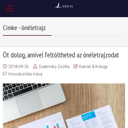
Címke - önéletrajz
Öt dolog, amivel feltöltheted az önéletrajzodat
2018-09-26
Szakmáry Zsófia
Karrier & Külügy
Hozzászólás írása