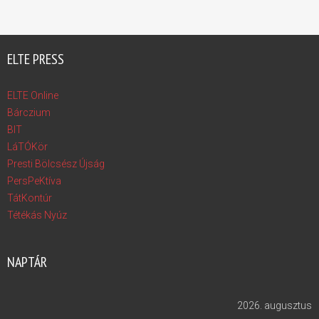
ELTE PRESS
ELTE Online
Bárczium
BIT
LáTÓKör
Presti Bölcsész Újság
PersPeKtíva
TátKontúr
Tétékás Nyúz
NAPTÁR
2026. augusztus