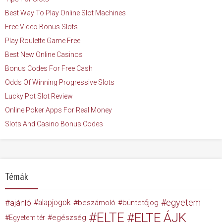
Best Way To Play Online Slot Machines
Free Video Bonus Slots
Play Roulette Game Free
Best New Online Casinos
Bonus Codes For Free Cash
Odds Of Winning Progressive Slots
Lucky Pot Slot Review
Online Poker Apps For Real Money
Slots And Casino Bonus Codes
Témák
egyetem
ajánló
alapjogok
beszámoló
büntetőjog
ELTE
ELTE ÁJK
egészség
Egyetem tér