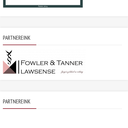
PARTNEREINK
PARTNEREINK