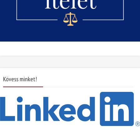
Kövess minket!