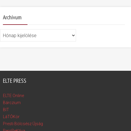
Archívum
Archívum
ELTE PRESS
ELTE Online
Bárczium
BIT
LáTÓKör
Presti Bölcsész Újság
PersPeKtíva