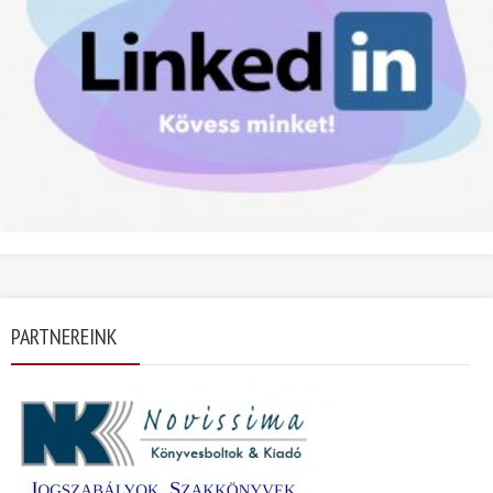
PARTNEREINK