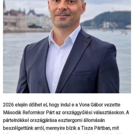
2026 elején dőlhet el, hogy indul e a Vona Gábor vezette
Második Reformkor Párt az országgyűlési választásokon. A
pártelnökkel országjárása esztergomi állomásán
beszélgettünk arról, mennyire bízik a Tisza Pártban, mit