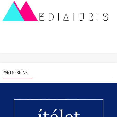
PARTNEREINK