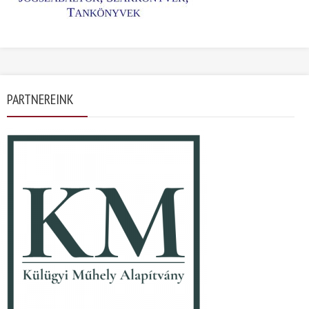
PARTNEREINK