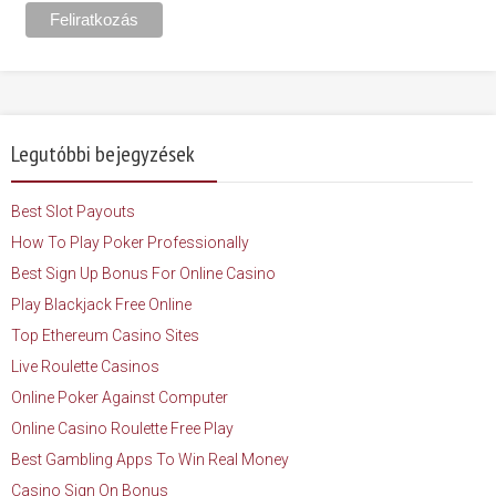
Legutóbbi bejegyzések
Best Slot Payouts
How To Play Poker Professionally
Best Sign Up Bonus For Online Casino
Play Blackjack Free Online
Top Ethereum Casino Sites
Live Roulette Casinos
Online Poker Against Computer
Online Casino Roulette Free Play
Best Gambling Apps To Win Real Money
Casino Sign On Bonus