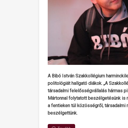
A Bibó István Szakkollégium harminckile
politológiát hallgató diákok. „A Szakk
társadalmi felelősségvállalás hármas pil
Mártonnal folytatott beszélgetésünk is 
a fentieken túl közösségről, társadalmi 
beszélgettünk.