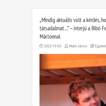
„Mindig aktuális volt a kérdés, h
társadalmat…” – interjú a Bibó F
Mártonnal
2022-10-03
Mató János
Egyete