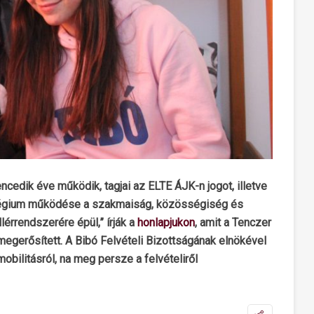
ncedik éve működik, tagjai az ELTE ÁJK-n jogot, illetve
ollégium működése a szakmaiság, közösségiség és
lérrendszerére épül,” írják a
honlapjukon
, amit a Tenczer
megerősített. A Bibó Felvételi Bizottságának elnökével
mobilitásról, na meg persze a felvételiről