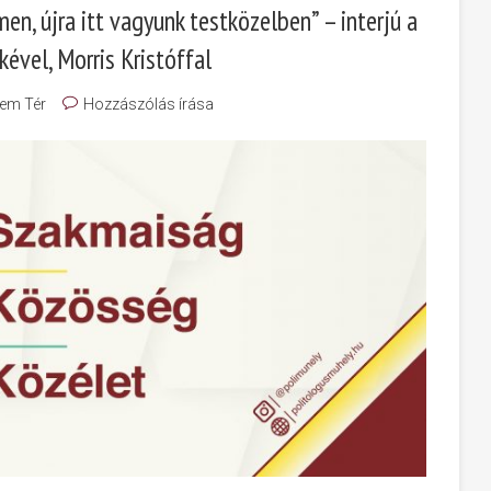
en, újra itt vagyunk testközelben” – interjú a
ével, Morris Kristóffal
em Tér
Hozzászólás írása