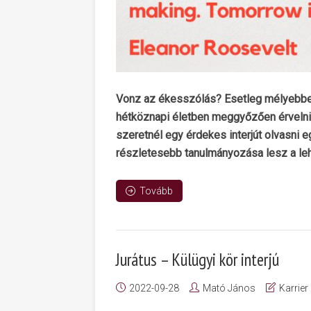
Vonz az ékesszólás? Esetleg mélyebben 
hétköznapi életben meggyőzően érvelni?
szeretnél egy érdekes interjút olvasni e
részletesebb tanulmányozása lesz a leh
Tovább
Jurátus – Külügyi kör interjú
2022-09-28
Mató János
Karrier