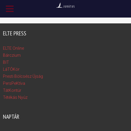
ELTE PRESS
ELTE Online
Bárczium
BIT
LáTÓKör
Presti Bölcsész Újság
PersPeKtíva
TátKontúr
Tétékás Nyúz
NAPTÁR