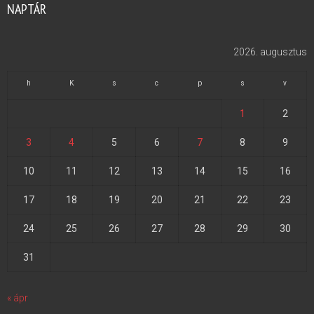
NAPTÁR
2026. augusztus
h
K
s
c
p
s
v
1
2
3
4
5
6
7
8
9
10
11
12
13
14
15
16
17
18
19
20
21
22
23
24
25
26
27
28
29
30
31
« ápr