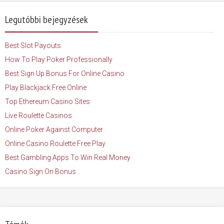
Legutóbbi bejegyzések
Best Slot Payouts
How To Play Poker Professionally
Best Sign Up Bonus For Online Casino
Play Blackjack Free Online
Top Ethereum Casino Sites
Live Roulette Casinos
Online Poker Against Computer
Online Casino Roulette Free Play
Best Gambling Apps To Win Real Money
Casino Sign On Bonus