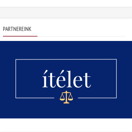
PARTNEREINK