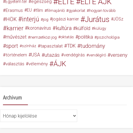
ELTE
ELTE ÁJK
egészség
Egyetem tér
Erasmus
EU
film
filmajánló
gyakorlat
hogyan tovább
Jurátus
interjú
HÖK
jogászi karrier
JÖSz
jog
karrier
kultúra
koronavírus
külföld
külügy
művészet
politika
nemzetközi jog
oktatás
pszichológia
tudomány
sport
TDK
tapasztalat
színház
USA
utazás
verseny
történelem
vendégírás
vendégíró
ÁJK
választás
vélemény
Archívum
Archívum