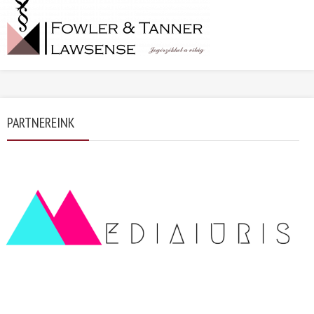
PARTNEREINK