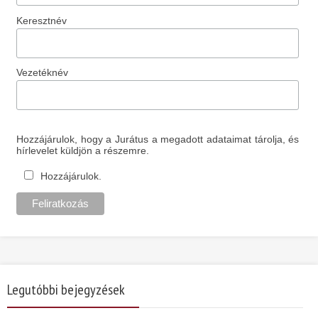
Keresztnév
Vezetéknév
Hozzájárulok, hogy a Jurátus a megadott adataimat tárolja, és
hírlevelet küldjön a részemre.
Hozzájárulok.
Legutóbbi bejegyzések