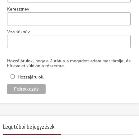
Keresztnév
Vezetéknév
Hozzájárulok, hogy a Jurátus a megadott adataimat tárolja, és
hírlevelet küldjön a részemre.
Hozzájárulok.
Legutóbbi bejegyzések