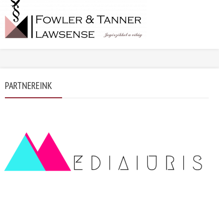
PARTNEREINK