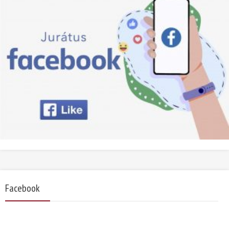
Facebook