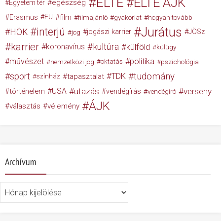
ELTE
ELTE ÁJK
egészség
Egyetem tér
Erasmus
EU
film
filmajánló
gyakorlat
hogyan tovább
Jurátus
interjú
HÖK
jogászi karrier
JÖSz
jog
karrier
kultúra
koronavírus
külföld
külügy
művészet
politika
nemzetközi jog
oktatás
pszichológia
tudomány
sport
TDK
tapasztalat
színház
USA
utazás
verseny
történelem
vendégírás
vendégíró
ÁJK
választás
vélemény
Archívum
Archívum