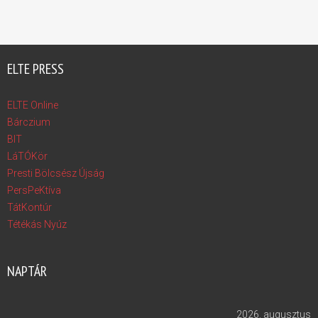
ELTE PRESS
ELTE Online
Bárczium
BIT
LáTÓKör
Presti Bölcsész Újság
PersPeKtíva
TátKontúr
Tétékás Nyúz
NAPTÁR
2026. augusztus