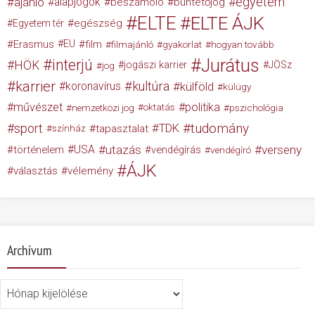
egyetem
ajánló
alapjogok
beszámoló
büntetőjog
ELTE
ELTE ÁJK
egészség
Egyetem tér
Erasmus
EU
film
filmajánló
gyakorlat
hogyan tovább
Jurátus
interjú
HÖK
jogászi karrier
JÖSz
jog
karrier
kultúra
koronavírus
külföld
külügy
művészet
politika
nemzetközi jog
oktatás
pszichológia
tudomány
sport
TDK
tapasztalat
színház
USA
utazás
verseny
történelem
vendégírás
vendégíró
ÁJK
választás
vélemény
Archívum
Archívum