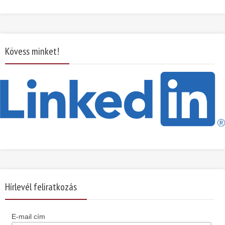
Kövess minket!
Hírlevél feliratkozás
E-mail cím