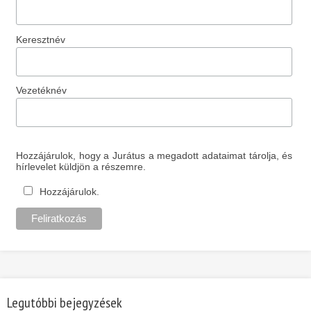
Keresztnév
Vezetéknév
Hozzájárulok, hogy a Jurátus a megadott adataimat tárolja, és
hírlevelet küldjön a részemre.
Hozzájárulok.
Legutóbbi bejegyzések