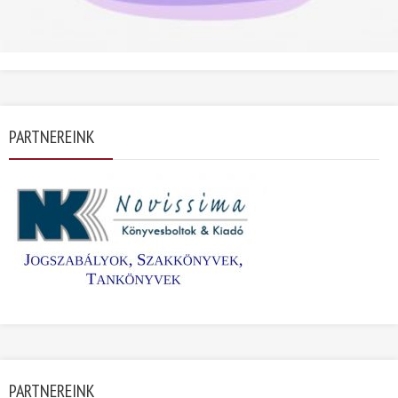
PARTNEREINK
PARTNEREINK