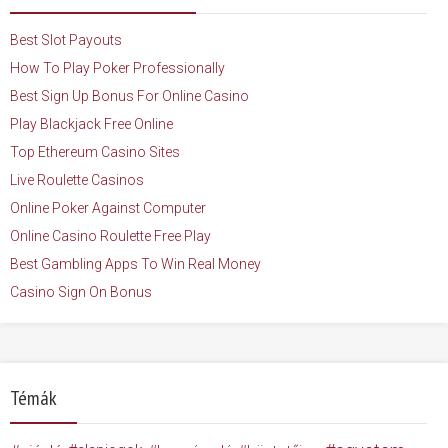
Best Slot Payouts
How To Play Poker Professionally
Best Sign Up Bonus For Online Casino
Play Blackjack Free Online
Top Ethereum Casino Sites
Live Roulette Casinos
Online Poker Against Computer
Online Casino Roulette Free Play
Best Gambling Apps To Win Real Money
Casino Sign On Bonus
Témák