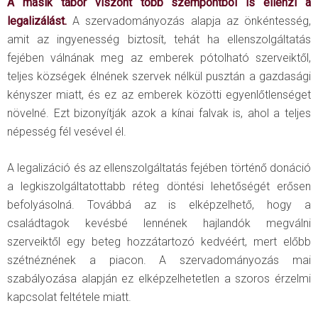
A másik tábor viszont több szempontból is ellenzi a
legalizálást.
A szervadományozás alapja az önkéntesség,
amit az ingyenesség biztosít, tehát ha ellenszolgáltatás
fejében válnának meg az emberek pótolható szerveiktől,
teljes községek élnének szervek nélkül pusztán a gazdasági
kényszer miatt, és ez az emberek közötti egyenlőtlenséget
növelné. Ezt bizonyítják azok a kínai falvak is, ahol a teljes
népesség fél vesével él.
A legalizáció és az ellenszolgáltatás fejében történő donáció
a legkiszolgáltatottabb réteg döntési lehetőségét erősen
befolyásolná. Továbbá az is elképzelhető, hogy a
családtagok kevésbé lennének hajlandók megválni
szerveiktől egy beteg hozzátartozó kedvéért, mert előbb
szétnéznének a piacon. A szervadományozás mai
szabályozása alapján ez elképzelhetetlen a szoros érzelmi
kapcsolat feltétele miatt.