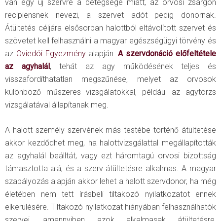
van egy új szervre a betegsége miatt, az orvosi zsargon
recipiensnek nevezi, a szervet adót pedig donornak.
Átültetés céljára elsősorban halottból eltávolított szervet és
szövetet kell felhasználni a magyar egészségügyi törvény és
az
Oviedói Egyezmény
alapján.
A szervdonáció előfeltétele
az agyhalál
, tehát az agy működésének teljes és
visszafordíthatatlan megszűnése, melyet az orvosok
különböző műszeres vizsgálatokkal, például az agytörzs
vizsgálatával állapítanak meg.
A halott személy szervének más testébe történő átültetése
akkor kezdődhet meg, ha halottvizsgálattal megállapították
az agyhalál beálltát, vagy ezt háromtagú orvosi bizottság
támasztotta alá, és a szerv átültetésre alkalmas. A magyar
szabályozás alapján akkor lehet a halott szervdonor, ha még
életében nem tett írásbeli tiltakozó nyilatkozatot ennek
elkerülésére. Tiltakozó nyilatkozat hiányában felhasználhatók
szervei, amennyiben azok alkalmasak átültetésre,