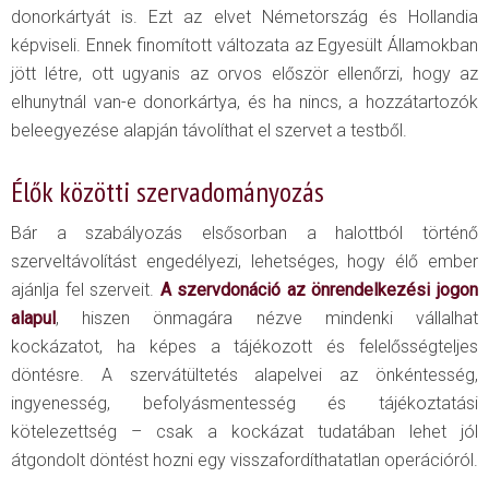
donorkártyát is. Ezt az elvet Németország és Hollandia
képviseli. Ennek finomított változata az Egyesült Államokban
jött létre, ott ugyanis az orvos először ellenőrzi, hogy az
elhunytnál van-e donorkártya, és ha nincs, a hozzátartozók
beleegyezése alapján távolíthat el szervet a testből.
Élők közötti szervadományozás
Bár a szabályozás elsősorban a halottból történő
szerveltávolítást engedélyezi, lehetséges, hogy élő ember
ajánlja fel szerveit.
A szervdonáció az önrendelkezési jogon
alapul
, hiszen önmagára nézve mindenki vállalhat
kockázatot, ha képes a tájékozott és felelősségteljes
döntésre. A szervátültetés alapelvei az önkéntesség,
ingyenesség, befolyásmentesség és tájékoztatási
kötelezettség – csak a kockázat tudatában lehet jól
átgondolt döntést hozni egy visszafordíthatatlan operációról.