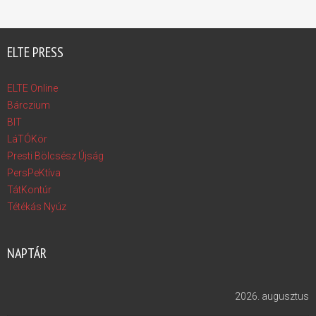
ELTE PRESS
ELTE Online
Bárczium
BIT
LáTÓKör
Presti Bölcsész Újság
PersPeKtíva
TátKontúr
Tétékás Nyúz
NAPTÁR
2026. augusztus