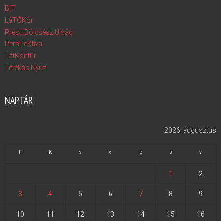
BIT
LáTÓKör
Presti Bölcsész Újság
PersPeKtíva
TátKontúr
Tétékás Nyúz
NAPTÁR
2026. augusztus
h
K
s
c
p
s
v
1
2
3
4
5
6
7
8
9
10
11
12
13
14
15
16