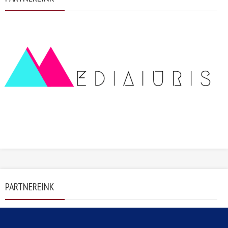
PARTNEREINK