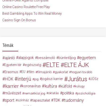
Online Poker Against Computer
Online Casino Roulette Free Play
Best Gambling Apps To Win Real Money
Casino Sign On Bonus
Témák
egyetem
ajánló
alapjogok
beszámoló
büntetőjog
ELTE
ELTE ÁJK
egészség
Egyetem tér
Erasmus
EU
film
filmajánló
gyakorlat
hogyan tovább
Jurátus
interjú
HÖK
jogászi karrier
JÖSz
jog
karrier
kultúra
koronavírus
külföld
külügy
művészet
politika
nemzetközi jog
oktatás
pszichológia
tudomány
sport
TDK
tapasztalat
színház