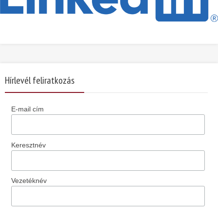
Hírlevél feliratkozás
E-mail cím
Keresztnév
Vezetéknév