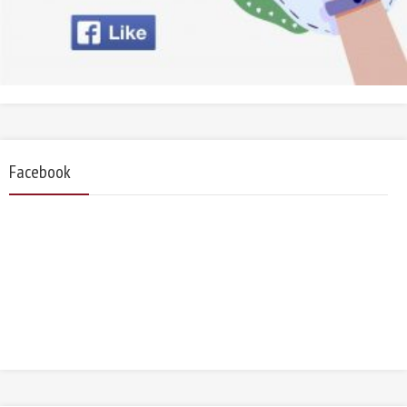
Facebook