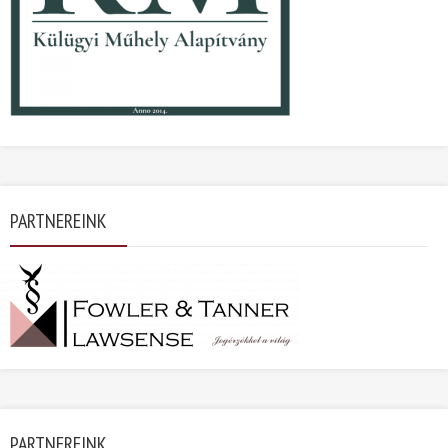
PARTNEREINK
PARTNEREINK