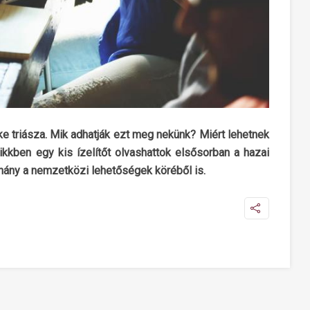
ke triásza. Mik adhatják ezt meg nekünk? Miért lehetnek
kkben egy kis ízelítőt olvashattok elsősorban a hazai
éhány a nemzetközi lehetőségek köréből is.