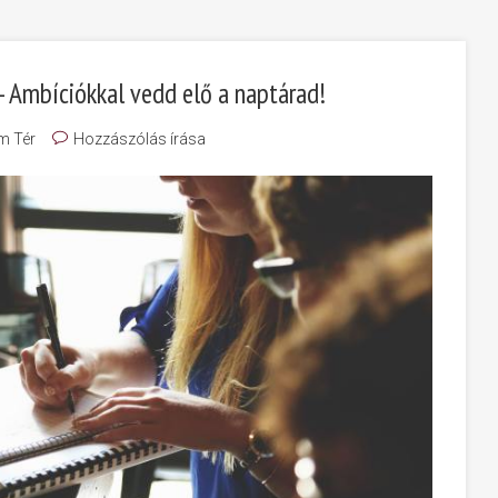
 Ambíciókkal vedd elő a naptárad!
m Tér
Hozzászólás írása