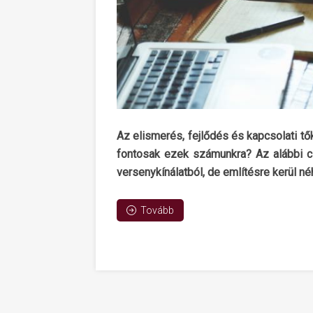
Az elismerés, fejlődés és kapcsolati tő
fontosak ezek számunkra? Az alábbi ci
versenykínálatból, de említésre kerül n
Tovább