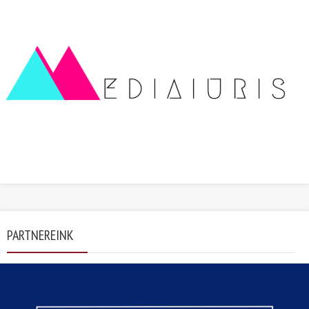
PARTNEREINK