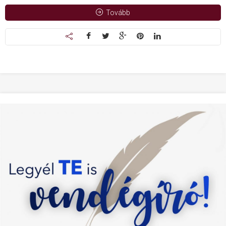
Tovább