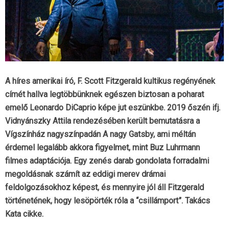
A híres amerikai író, F. Scott Fitzgerald kultikus regényének
címét hallva legtöbbünknek egészen biztosan a poharat
emelő Leonardo DiCaprio képe jut eszünkbe. 2019 őszén ifj.
Vidnyánszky Attila rendezésében került bemutatásra a
Vígszínház nagyszínpadán A nagy Gatsby, ami méltán
érdemel legalább akkora figyelmet, mint Buz Luhrmann
filmes adaptációja. Egy zenés darab gondolata forradalmi
megoldásnak számít az eddigi merev drámai
feldolgozásokhoz képest, és mennyire jól áll Fitzgerald
történetének, hogy lesöpörték róla a “csillámport”.
Takács
Kata cikke.