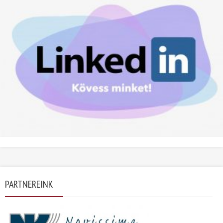
PARTNEREINK