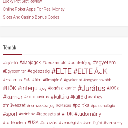
Lucky Pot Slot Review
Online Poker Apps For Real Money
Slots And Casino Bonus Codes
Témák
egyetem
ajánló
alapjogok
beszámoló
büntetőjog
ELTE
ELTE ÁJK
egészség
Egyetem tér
Erasmus
EU
film
filmajánló
gyakorlat
hogyan tovább
Jurátus
interjú
HÖK
jogászi karrier
JÖSz
jog
karrier
kultúra
koronavírus
külföld
külügy
művészet
politika
nemzetközi jog
oktatás
pszichológia
tudomány
sport
TDK
tapasztalat
színház
USA
utazás
verseny
történelem
vendégírás
vendégíró