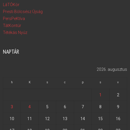
LáTÓKör
Presti Bölcsész Újság
PersPeKtíva
TátKontúr
Tétékás Nyúz
NAPTÁR
2026. augusztus
h
K
s
c
p
s
v
1
2
3
4
5
6
7
8
9
10
11
12
13
14
15
16