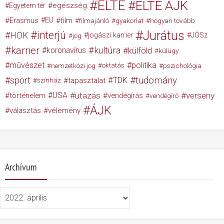
ELTE
ELTE ÁJK
egészség
Egyetem tér
Erasmus
EU
film
filmajánló
gyakorlat
hogyan tovább
Jurátus
interjú
HÖK
jogászi karrier
JÖSz
jog
karrier
kultúra
koronavírus
külföld
külügy
művészet
politika
nemzetközi jog
oktatás
pszichológia
tudomány
sport
TDK
tapasztalat
színház
USA
utazás
verseny
történelem
vendégírás
vendégíró
ÁJK
választás
vélemény
Archívum
Archívum