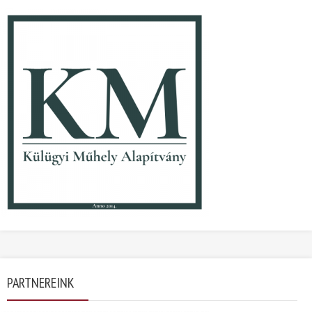
PARTNEREINK