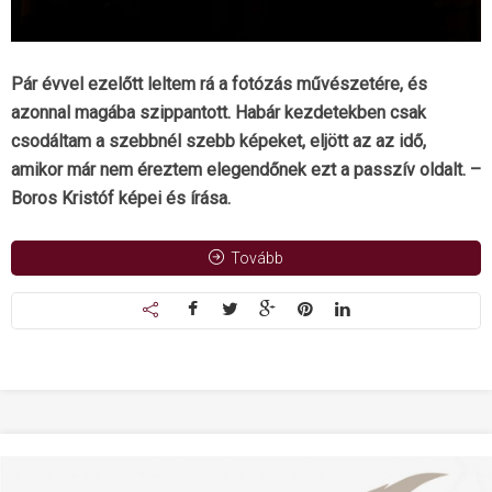
Pár évvel ezelőtt leltem rá a fotózás művészetére, és
azonnal magába szippantott. Habár kezdetekben csak
csodáltam a szebbnél szebb képeket, eljött az az idő,
amikor már nem éreztem elegendőnek ezt a passzív oldalt. –
Boros Kristóf képei és írása.
Tovább