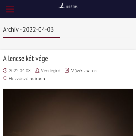
Archív - 2022-04-03
A lencse két vége
2022-04-03
Vendégíró
Művészsarok
Hozzászólás írása