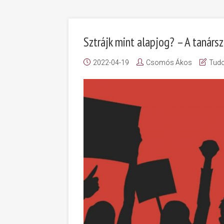
Sztrájk mint alapjog? – A tanárszt
2022-04-19
Csomós Ákos
Tud