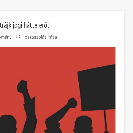
rájk jogi hátteréről
omány
Hozzászólás írása