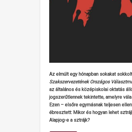
Az elmúlt egy hónapban sokakat sokkolt 
Szakszervezetének Országos Választm
az általános és középiskolai oktatás áll
jogszerűtlennek tekintette, amelyre válas
Ezen – elsőre egymásnak teljesen ell
ébresztett: Mikor és hogyan lehet sztrá
Alapjog-e a sztrájk?