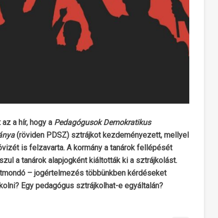
az a hír, hogy a
Pedagógusok Demokratikus
ánya
(röviden PDSZ) sztrájkot kezdeményezett, mellyel
óvizét is felzavarta. A kormány a tanárok fellépését
zul a tanárok alapjogként kiáltották ki a sztrájkolást.
entmondó – jogértelmezés többünkben kérdéseket
jkolni? Egy pedagógus sztrájkolhat-e egyáltalán?