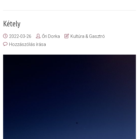
Kétely
2022-03-26
Őri Dorka
Kultúra & Gasztró
Hozzászólás írása