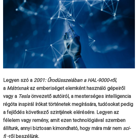
Legyen szó a
2001: Űrodüsszeiában a HAL-9000-ről
,
a
Mátrixnak
az emberiséget elemként használó gépeiről
vagy a
Tesla
önvezető autóiról, a mesterséges intelligencia
régóta inspirál írókat történetek megírására, tudósokat pedig
a fejlődés következő szintjének elérésére. Legyen az
félelem vagy remény, amit ezen technológiával szemben
állítunk, annyi biztosan kimondható, hogy mára már nem
sci-
fi
-ről beszélünk.