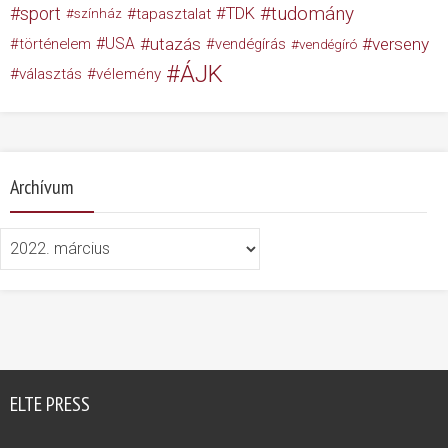
tudomány
sport
TDK
tapasztalat
színház
USA
utazás
verseny
történelem
vendégírás
vendégíró
ÁJK
választás
vélemény
Archívum
Archívum
ELTE PRESS