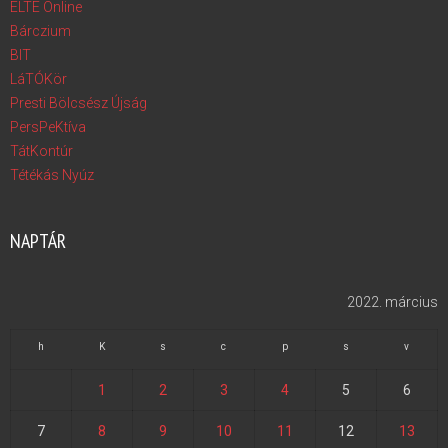
ELTE Online
Bárczium
BIT
LáTÓKör
Presti Bölcsész Újság
PersPeKtíva
TátKontúr
Tétékás Nyúz
NAPTÁR
2022. március
h
K
s
c
p
s
v
1
2
3
4
5
6
7
8
9
10
11
12
13