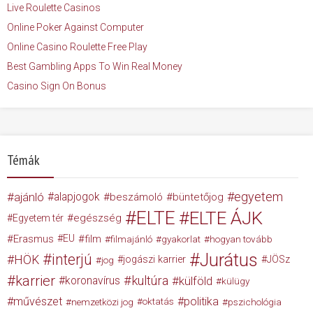
Live Roulette Casinos
Online Poker Against Computer
Online Casino Roulette Free Play
Best Gambling Apps To Win Real Money
Casino Sign On Bonus
Témák
egyetem
ajánló
alapjogok
beszámoló
büntetőjog
ELTE
ELTE ÁJK
egészség
Egyetem tér
Erasmus
EU
film
filmajánló
gyakorlat
hogyan tovább
Jurátus
interjú
HÖK
jogászi karrier
JÖSz
jog
karrier
kultúra
koronavírus
külföld
külügy
művészet
politika
nemzetközi jog
oktatás
pszichológia