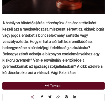
A hatályos büntetőeljárási törvényünk általános tételként
kezeli azt a meghatározást, miszerint sértett az, akinek jogát
vagy jogos érdekét a bűncselekmény sértette vagy
veszélyeztette. Hogyan hat a sértett közreműködése,
beleegyezése a büntetőjogi felelősség alakulására?
Beleegyezését adhatja-e bizonyos cselekményekhez egy
kiskorú gyermek? Van-e egyáltalán jelentősége a
gyermekkornak az igazságszolgáltatásban? A cikk ezekre a
kérdésekre keresi a választ. Vági Kata írása.
Tovább