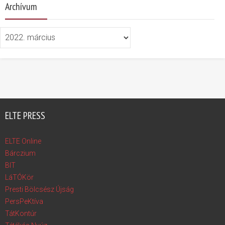
Archívum
Archívum
ELTE PRESS
ELTE Online
Bárczium
BIT
LáTÓKör
Presti Bölcsész Újság
PersPeKtíva
TátKontúr