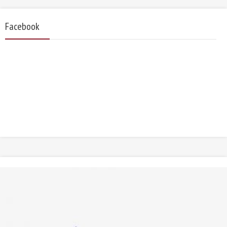
Facebook