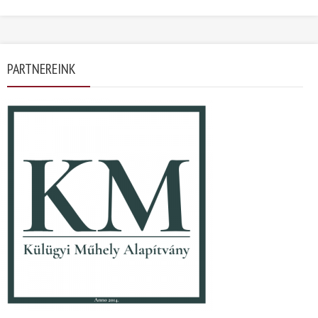
PARTNEREINK