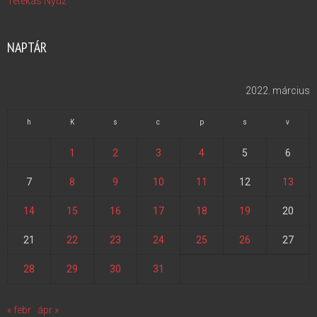
Tétékás Nyúz
NAPTÁR
2022. március
h
K
s
c
p
s
v
1
2
3
4
5
6
7
8
9
10
11
12
13
14
15
16
17
18
19
20
21
22
23
24
25
26
27
28
29
30
31
« febr
ápr »