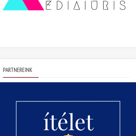
PARTNEREINK