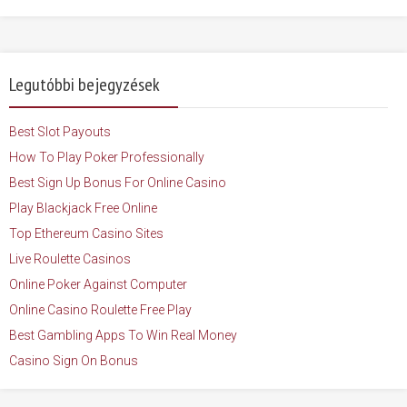
Legutóbbi bejegyzések
Best Slot Payouts
How To Play Poker Professionally
Best Sign Up Bonus For Online Casino
Play Blackjack Free Online
Top Ethereum Casino Sites
Live Roulette Casinos
Online Poker Against Computer
Online Casino Roulette Free Play
Best Gambling Apps To Win Real Money
Casino Sign On Bonus