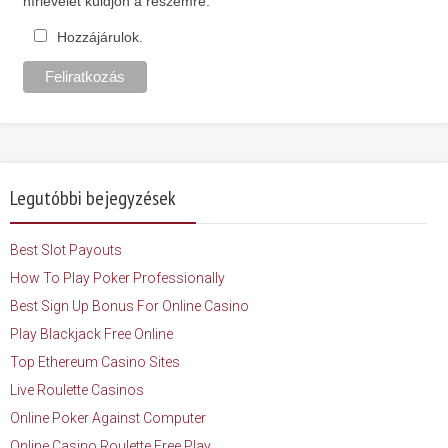
hírlevelet küldjön a részemre.
Hozzájárulok.
Legutóbbi bejegyzések
Best Slot Payouts
How To Play Poker Professionally
Best Sign Up Bonus For Online Casino
Play Blackjack Free Online
Top Ethereum Casino Sites
Live Roulette Casinos
Online Poker Against Computer
Online Casino Roulette Free Play