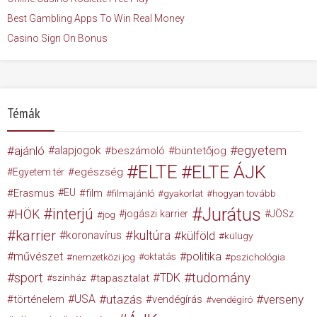
Best Gambling Apps To Win Real Money
Casino Sign On Bonus
Témák
egyetem
ajánló
alapjogok
beszámoló
büntetőjog
ELTE
ELTE ÁJK
egészség
Egyetem tér
Erasmus
EU
film
filmajánló
gyakorlat
hogyan tovább
Jurátus
interjú
HÖK
jogászi karrier
JÖSz
jog
karrier
kultúra
koronavírus
külföld
külügy
művészet
politika
nemzetközi jog
oktatás
pszichológia
tudomány
sport
TDK
tapasztalat
színház
USA
utazás
verseny
történelem
vendégírás
vendégíró