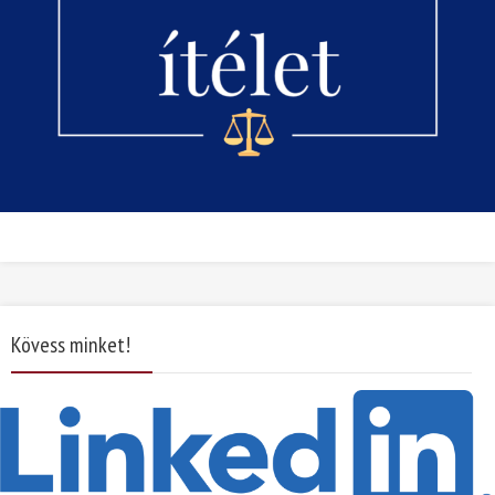
Kövess minket!