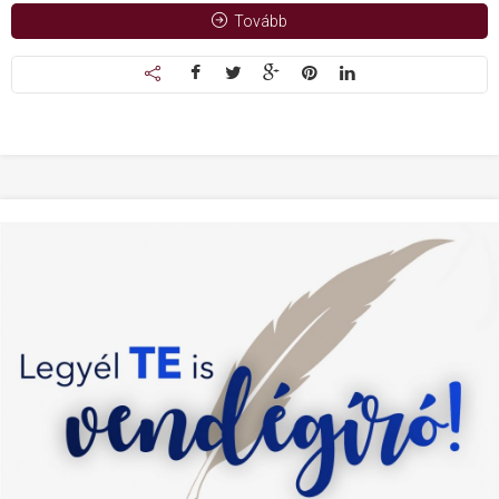
Tovább