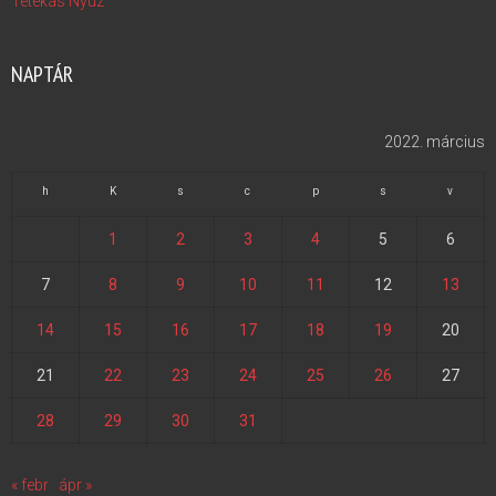
Tétékás Nyúz
NAPTÁR
2022. március
h
K
s
c
p
s
v
1
2
3
4
5
6
7
8
9
10
11
12
13
14
15
16
17
18
19
20
21
22
23
24
25
26
27
28
29
30
31
« febr
ápr »