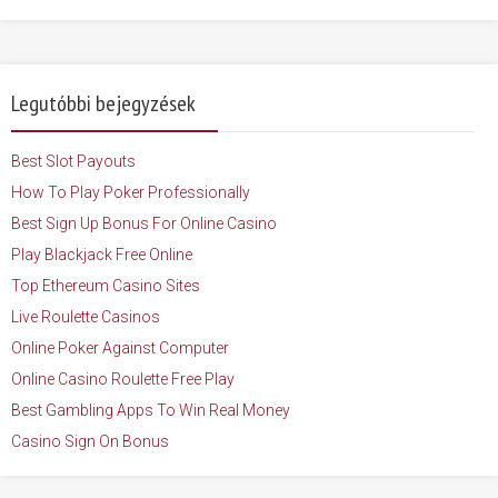
Legutóbbi bejegyzések
Best Slot Payouts
How To Play Poker Professionally
Best Sign Up Bonus For Online Casino
Play Blackjack Free Online
Top Ethereum Casino Sites
Live Roulette Casinos
Online Poker Against Computer
Online Casino Roulette Free Play
Best Gambling Apps To Win Real Money
Casino Sign On Bonus