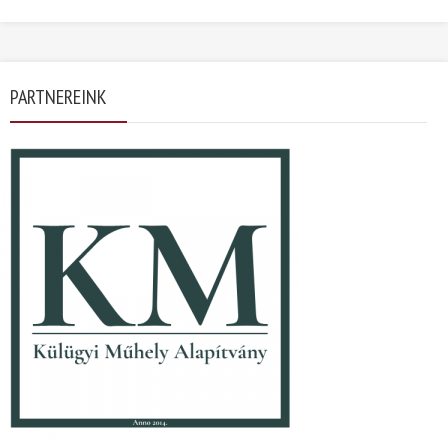
PARTNEREINK