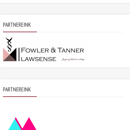
PARTNEREINK
PARTNEREINK