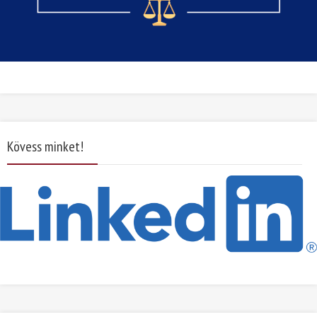
Kövess minket!