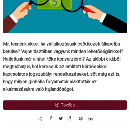
Mit tennénk akkor, ha vállalkozásunk csődközeli állapotba
kerülne? Vajon tisztában vagyunk minden lehetőségünkkel?
Hallottunk már a hitel-tőke konverzióról? Az alábbi cikkből
megtudhatjuk, hol keressük az említett kérdésekkel
kapcsolatos jogszabályi rendelkezéseket, sőt még azt is,
hogy milyen globális folyamatok alakították az
alkalmazásukra való hajlandóságot.
Tovább