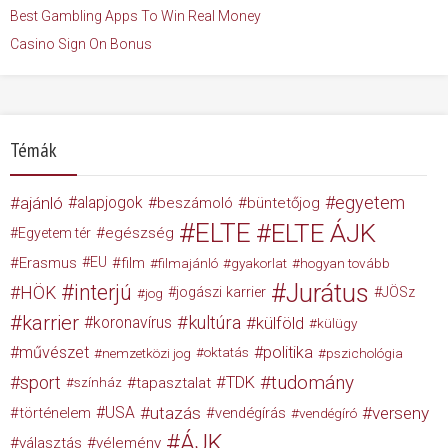
Best Gambling Apps To Win Real Money
Casino Sign On Bonus
Témák
egyetem
ajánló
alapjogok
beszámoló
büntetőjog
ELTE
ELTE ÁJK
egészség
Egyetem tér
Erasmus
EU
film
filmajánló
gyakorlat
hogyan tovább
Jurátus
interjú
HÖK
jogászi karrier
JÖSz
jog
karrier
kultúra
koronavírus
külföld
külügy
művészet
politika
nemzetközi jog
oktatás
pszichológia
tudomány
sport
TDK
tapasztalat
színház
USA
utazás
verseny
történelem
vendégírás
vendégíró
ÁJK
választás
vélemény