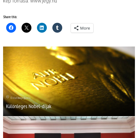
kép forrása: www.jegy.hu
Share this:
More
Előző bejegyzés
Különleges Nobel-díjak