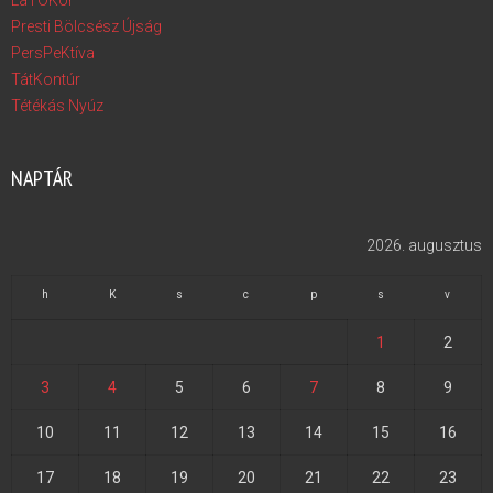
Presti Bölcsész Újság
PersPeKtíva
TátKontúr
Tétékás Nyúz
NAPTÁR
2026. augusztus
h
K
s
c
p
s
v
1
2
3
4
5
6
7
8
9
10
11
12
13
14
15
16
17
18
19
20
21
22
23