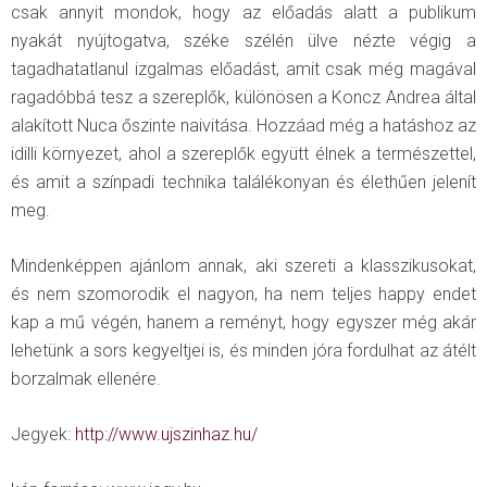
csak annyit mondok, hogy az előadás alatt a publikum
nyakát nyújtogatva, széke szélén ülve nézte végig a
tagadhatatlanul izgalmas előadást, amit csak még magával
ragadóbbá tesz a szereplők, különösen a Koncz Andrea által
alakított Nuca őszinte naivitása. Hozzáad még a hatáshoz az
idilli környezet, ahol a szereplők együtt élnek a természettel,
és amit a színpadi technika találékonyan és élethűen jelenít
meg.
Mindenképpen ajánlom annak, aki szereti a klasszikusokat,
és nem szomorodik el nagyon, ha nem teljes happy endet
kap a mű végén, hanem a reményt, hogy egyszer még akár
lehetünk a sors kegyeltjei is, és minden jóra fordulhat az átélt
borzalmak ellenére.
Jegyek:
http://www.ujszinhaz.hu/