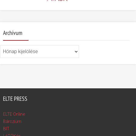
Archívum
Archívum
ELTE PRESS
ELTE Online
Bárczium
BIT
LáTÓKör