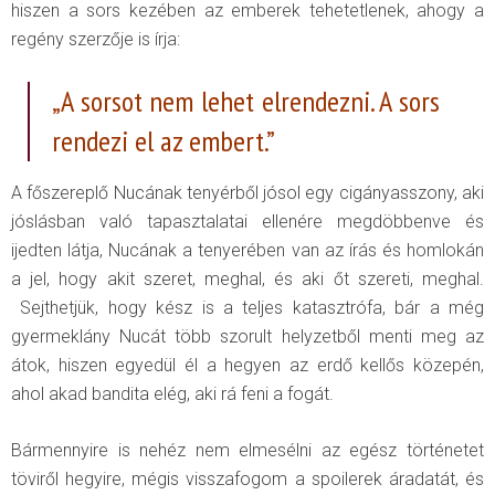
hiszen a sors kezében az emberek tehetetlenek, ahogy a
regény szerzője is írja:
„A sorsot nem lehet elrendezni. A sors
rendezi el az embert.”
A főszereplő Nucának tenyérből jósol egy cigányasszony, aki
jóslásban való tapasztalatai ellenére megdöbbenve és
ijedten látja, Nucának a tenyerében van az írás és homlokán
a jel, hogy akit szeret, meghal, és aki őt szereti, meghal.
Sejthetjük, hogy kész is a teljes katasztrófa, bár a még
gyermeklány Nucát több szorult helyzetből menti meg az
átok, hiszen egyedül él a hegyen az erdő kellős közepén,
ahol akad bandita elég, aki rá feni a fogát.
Bármennyire is nehéz nem elmesélni az egész történetet
töviről hegyire, mégis visszafogom a spoilerek áradatát, és