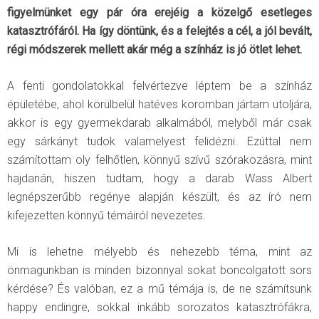
figyelmünket egy pár óra erejéig a közelgő esetleges
katasztrófáról. Ha így döntünk, és a felejtés a cél, a jól bevált,
régi módszerek mellett akár még a színház is jó ötlet lehet.
A fenti gondolatokkal felvértezve léptem be a színház
épületébe, ahol körülbelül hatéves koromban jártam utoljára,
akkor is egy gyermekdarab alkalmából, melyből már csak
egy sárkányt tudok valamelyest felidézni. Ezúttal nem
számítottam oly felhőtlen, könnyű szívű szórakozásra, mint
hajdanán, hiszen tudtam, hogy a darab Wass Albert
legnépszerűbb regénye alapján készült, és az író nem
kifejezetten könnyű témáiról nevezetes.
Mi is lehetne mélyebb és nehezebb téma, mint az
önmagunkban is minden bizonnyal sokat boncolgatott sors
kérdése? És valóban, ez a mű témája is, de ne számítsunk
happy endingre, sokkal inkább sorozatos katasztrófákra,