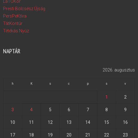
LáTÓKör
Presti Bölcsész Újság
PersPeKtíva
TátKontúr
Tétékás Nyúz
NAPTÁR
2026. augusztus
h
K
s
c
p
s
v
1
2
3
4
5
6
7
8
9
10
11
12
13
14
15
16
17
18
19
20
21
22
23