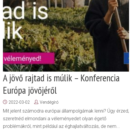
A jövő rajtad is múlik – Konferencia
Európa jövőjéről
2022-03-02
Vendégíró
Mit jelent számodra európai állampolgárnak lenni? Úgy érzed,
szeretnéd elmondani a véleményedet olyan égető
problémákról, mint például az éghajlatváltozás, de nem...