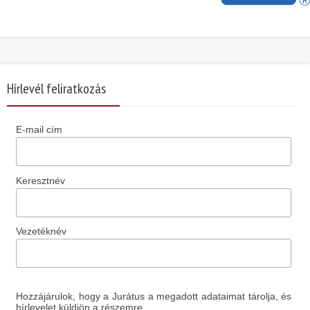
Hírlevél feliratkozás
E-mail cím
Keresztnév
Vezetéknév
Hozzájárulok, hogy a Jurátus a megadott adataimat tárolja, és
hírlevelet küldjön a részemre.