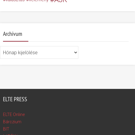
Archívum
Archívum
ELTE PRESS
ELTE Online
Bárczium
BIT