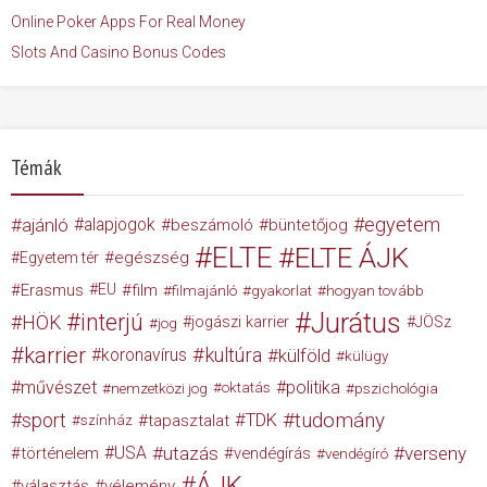
Online Poker Apps For Real Money
Slots And Casino Bonus Codes
Témák
egyetem
ajánló
alapjogok
beszámoló
büntetőjog
ELTE
ELTE ÁJK
egészség
Egyetem tér
Erasmus
EU
film
filmajánló
gyakorlat
hogyan tovább
Jurátus
interjú
HÖK
jogászi karrier
JÖSz
jog
karrier
kultúra
koronavírus
külföld
külügy
művészet
politika
nemzetközi jog
oktatás
pszichológia
tudomány
sport
TDK
tapasztalat
színház
USA
utazás
verseny
történelem
vendégírás
vendégíró
ÁJK
választás
vélemény