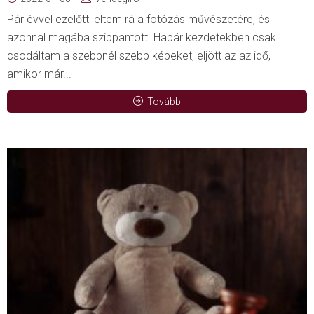
Pár évvel ezelőtt leltem rá a fotózás művészetére, és
azonnal magába szippantott. Habár kezdetekben csak
csodáltam a szebbnél szebb képeket, eljött az az idő,
amikor már...
Tovább