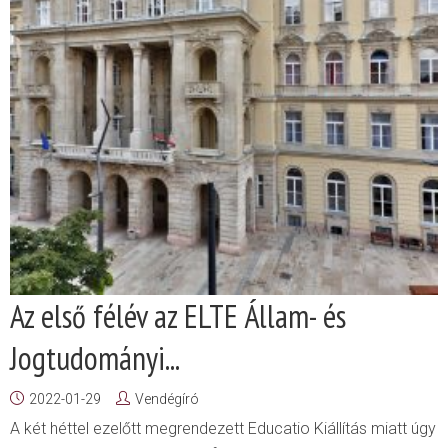
Az első félév az ELTE Állam- és
Jogtudományi...
2022-01-29
Vendégíró
A két héttel ezelőtt megrendezett Educatio Kiállítás miatt úgy