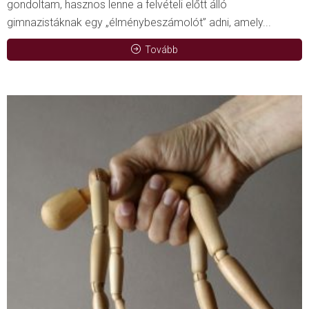
gondoltam, hasznos lenne a felvételi előtt álló
gimnazistáknak egy „élménybeszámolót” adni, amely...
Tovább