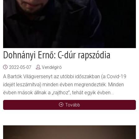
Dohnányi Ernő: C-dúr rapszódia
2022-05-07
Vendégíró
A Bartók Világversenyt az utóbbi időszakban (a Covid-19
idejét leszámítva) minden évben megrendezték. Minden
évben mások állnak a „rajthoz”, tehát egyik évben...
Tovább