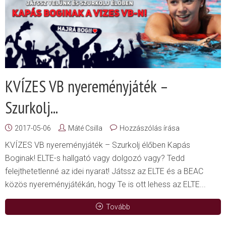
KVÍZES VB nyereményjáték –
Szurkolj...
2017-05-06
Máté Csilla
Hozzászólás írása
KVÍZES VB nyereményjáték – Szurkolj élőben Kapás
Boginak! ELTE-s hallgató vagy dolgozó vagy? Tedd
felejthetetlenné az idei nyarat! Játssz az ELTE és a BEAC
közös nyereményjátékán, hogy Te is ott lehess az ELTE...
Tovább