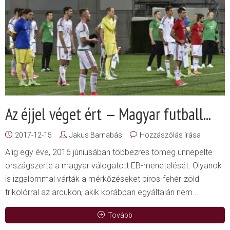
Az éjjel véget ért — Magyar futball...
2017-12-15
Jakus Barnabás
Hozzászólás írása
Alig egy éve, 2016 júniusában többezres tömeg ünnepelte
országszerte a magyar válogatott EB-menetelését. Olyanok
is izgalommal várták a mérkőzéseket piros-fehér-zöld
trikolórral az arcukon, akik korábban egyáltalán nem...
Tovább