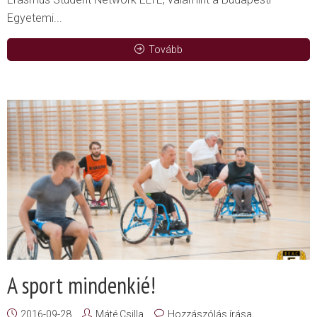
Egyetemi...
Tovább
A sport mindenkié!
2016-09-28
Máté Csilla
Hozzászólás írása