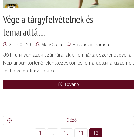
Vége a tárgyfelvételnek és
lemaradtál...
2016-09-20
Máté Csilla
Hozzászólás írása
Jó hírünk van azok számára, akik nem jártak szerencsével a
Neptunban történő jelentkezéskor, és lemaradtak a kiszemelt
testnevelési kurzusokról.
Tovább
Előző
1
…
10
11
12