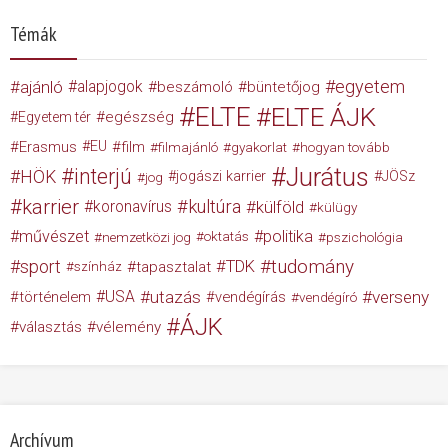
Témák
egyetem
ajánló
alapjogok
beszámoló
büntetőjog
ELTE
ELTE ÁJK
egészség
Egyetem tér
Erasmus
EU
film
filmajánló
gyakorlat
hogyan tovább
Jurátus
interjú
HÖK
jogászi karrier
JÖSz
jog
karrier
kultúra
koronavírus
külföld
külügy
művészet
politika
nemzetközi jog
oktatás
pszichológia
tudomány
sport
TDK
tapasztalat
színház
USA
utazás
verseny
történelem
vendégírás
vendégíró
ÁJK
választás
vélemény
Archívum