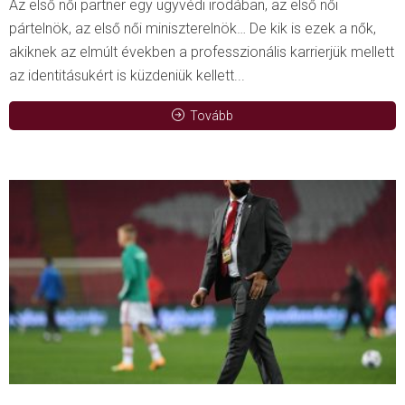
Az első női partner egy ügyvédi irodában, az első női
pártelnök, az első női miniszterelnök… De kik is ezek a nők,
akiknek az elmúlt években a professzionális karrierjük mellett
az identitásukért is küzdeniük kellett...
Tovább