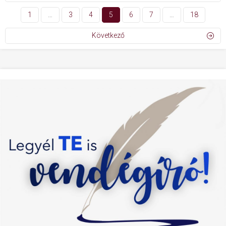
1
…
3
4
5
6
7
…
18
Következő