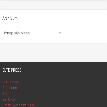
Archívum
Archívum
ELTE PRESS
ELTE Online
Bárczium
BIT
LáTÓKör
Presti Bölcsész Újság