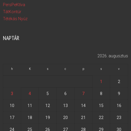
PersPeKtíva
TátKontúr
Tétékás Nyúz
NAPTÁR
2026. augusztus
h
K
s
c
p
s
v
1
2
3
4
5
6
7
8
9
10
11
12
13
14
15
16
17
18
19
20
21
22
23
24
25
26
27
28
29
30