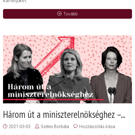
karrierjüket.
Tovább
Három út a miniszterelnökséghez –...
2021-03-03
Széles Borbála
Hozzászólás írása