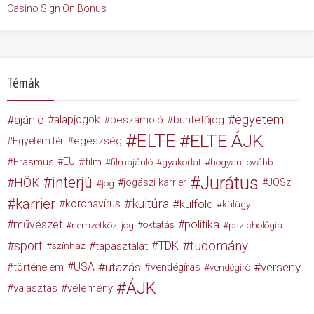
Casino Sign On Bonus
Témák
egyetem
ajánló
alapjogok
beszámoló
büntetőjog
ELTE
ELTE ÁJK
egészség
Egyetem tér
Erasmus
EU
film
filmajánló
gyakorlat
hogyan tovább
Jurátus
interjú
HÖK
jogászi karrier
JÖSz
jog
karrier
kultúra
koronavírus
külföld
külügy
művészet
politika
nemzetközi jog
oktatás
pszichológia
tudomány
sport
TDK
tapasztalat
színház
USA
utazás
verseny
történelem
vendégírás
vendégíró
ÁJK
választás
vélemény