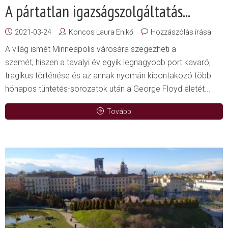
A pártatlan igazságszolgáltatás...
2021-03-24
Koncos Laura Enikő
Hozzászólás írása
A világ ismét Minneapolis városára szegezheti a
szemét, hiszen a tavalyi év egyik legnagyobb port kavaró,
tragikus történése és az annak nyomán kibontakozó több
hónapos tüntetés-sorozatok után a George Floyd életét...
Tovább