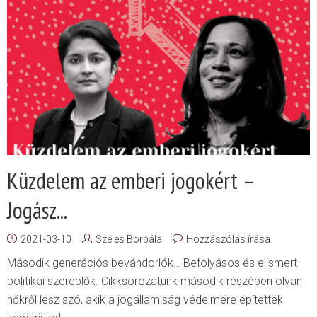
Küzdelem az emberi jogokért –
Jogász...
2021-03-10
Széles Borbála
Hozzászólás írása
Második generációs bevándorlók… Befolyásos és elismert
politikai szereplők. Cikksorozatunk második részében olyan
nőkről lesz szó, akik a jogállamiság védelmére építették