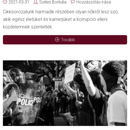
2021-03-31
Széles Borbála
Hozzászólás írása
Cikksorozatunk harmadik részében olyan nőkről lesz szó,
akik egész életüket és karrierjüket a korrupció elleni
küzdelemnek szentelték.
Tovább