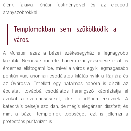
élénk falaival, óriási festményeivel és az eldugott
aranyszobrokkal.
Templomokban sem szűkölködik a
város.
A Münster, azaz a bázeli székesegyház a legnagyobb
közülük. Nemcsak mérete, hanem elhelyezkedése miatt is
érdemes ellátogatni ide, mivel a város egyik legmagasabb
pontján van, ahonnan csodálatos kilátás nyílik a Rajnára és
az Óvárosra. Emellett egy hatalmas napóra is díszíti az
épületet, továbbá csodálatos harangszó kápráztatja el
azokat a szerencséseket, akik jó időben érkeznek. A
katedrális belseje szolidan, de mégis elegánsan díszített, és
mint a bázeli templomok többségét, ezt is jellemzi a
protestáns puritanizmus.