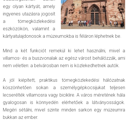
egy olyan kártyát, amely
ingyenes utazásra jogosít
a tömegközlekedési
eszközökön, valamint a
kártyatulajdonosok a múzeumokba is féláron léphetnek be.
Mind a két funkciót remekül ki lehet használni, mivel a
villamos- és a buszvonalak az egész várost behálózzák, ami
nem véletlen: a belvárosban nem is közlekedhetnek autók.
A jól kiépített, praktikus tömegközlekedési hálózatnak
köszönhetően sokan a személygépkocsijukat teljesen
lecserélték villamosra vagy biciklire. A város méretének hála
gyalogosan is könnyedén elérhetőek a látványosságok.
Megéri sétálni, mivel szinte minden sarkon egy múzeumra
bukkan az ember.