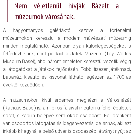
Nem véletlenül hívják Bázelt a
múzeumok városának.
A hagyományos galériáktól kezdve a történelmi
múzeumokon keresztül a modern művészeti múzeumig
minden megtalálható. Azonban olyan különlegességeket is
felfedezhetünk, mint például a Játék Múzeum (Toy Worlds
Museum Basel), ahol három emeleten keresztül vezetik végig
a látogatókat a játékok fejlődésén. Több tízezer játékmaci,
babaház, kisautó és kisvonat látható, egészen az 1700-as
évektől kezdődően.
A múzeumokon kívül érdemes megnézni a Városházát
(Rathaus Basel) is, ami piros falaival megtöri a fehér épületek
sorát, s kapuin belépve sem okoz csalódást. Fél óránként
van csoportos látogatás és idegenvezetés, de annak, aki ezt
inkább kihagyná, a belső udvar is csodaszép látványt nyújt az