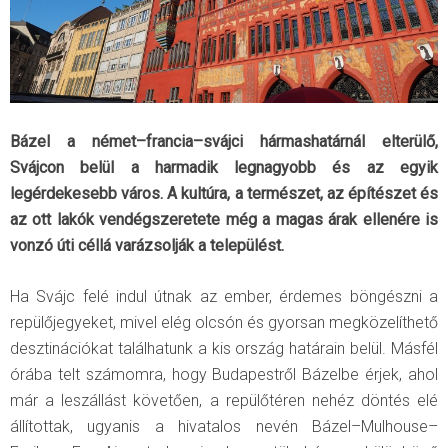
Bázel a német–francia–svájci hármashatárnál elterülő,
Svájcon belül a harmadik legnagyobb és az egyik
legérdekesebb város. A kultúra, a természet, az építészet és
az ott lakók vendégszeretete még a magas árak ellenére is
vonzó úti céllá varázsolják a települést.
Ha Svájc felé indul útnak az ember, érdemes böngészni a
repülőjegyeket, mivel elég olcsón és gyorsan megközelíthető
desztinációkat találhatunk a kis ország határain belül. Másfél
órába telt számomra, hogy Budapestről Bázelbe érjek, ahol
már a leszállást követően, a repülőtéren nehéz döntés elé
állítottak, ugyanis a hivatalos nevén Bázel–Mulhouse–