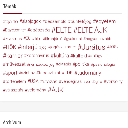
Témák
egyetem
ajánló
alapjogok
beszámoló
büntetőjog
ELTE
ELTE ÁJK
egészség
Egyetem tér
Erasmus
EU
film
filmajánló
gyakorlat
hogyan tovább
Jurátus
interjú
HÖK
jogászi karrier
JÖSz
jog
karrier
kultúra
koronavírus
külföld
külügy
művészet
politika
nemzetközi jog
oktatás
pszichológia
tudomány
sport
TDK
tapasztalat
színház
USA
utazás
verseny
történelem
vendégírás
vendégíró
ÁJK
választás
vélemény
Archívum