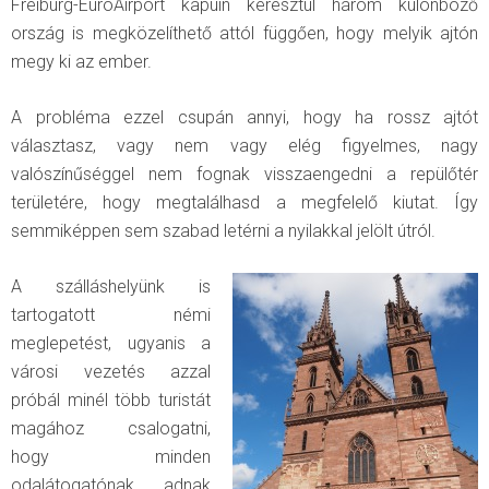
Freiburg-EuroAirport kapuin keresztül három különböző
ország is megközelíthető attól függően, hogy melyik ajtón
megy ki az ember.
A probléma ezzel csupán annyi, hogy ha rossz ajtót
választasz, vagy nem vagy elég figyelmes, nagy
valószínűséggel nem fognak visszaengedni a repülőtér
területére, hogy megtalálhasd a megfelelő kiutat. Így
semmiképpen sem szabad letérni a nyilakkal jelölt útról.
A szálláshelyünk is
tartogatott némi
meglepetést, ugyanis a
városi vezetés azzal
próbál minél több turistát
magához csalogatni,
hogy minden
odalátogatónak adnak