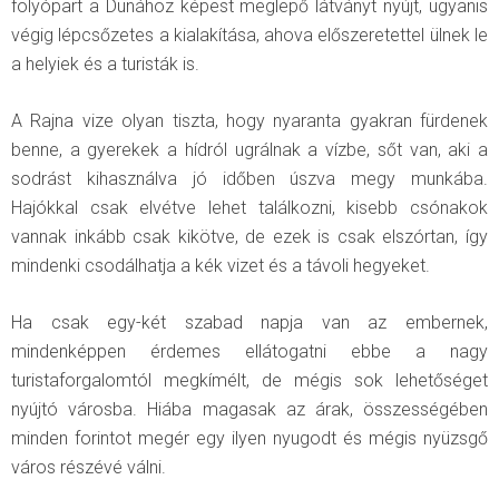
folyópart a Dunához képest meglepő látványt nyújt, ugyanis
végig lépcsőzetes a kialakítása, ahova előszeretettel ülnek le
a helyiek és a turisták is.
A Rajna vize olyan tiszta, hogy nyaranta gyakran fürdenek
benne, a gyerekek a hídról ugrálnak a vízbe, sőt van, aki a
sodrást kihasználva jó időben úszva megy munkába.
Hajókkal csak elvétve lehet találkozni, kisebb csónakok
vannak inkább csak kikötve, de ezek is csak elszórtan, így
mindenki csodálhatja a kék vizet és a távoli hegyeket.
Ha csak egy-két szabad napja van az embernek,
mindenképpen érdemes ellátogatni ebbe a nagy
turistaforgalomtól megkímélt, de mégis sok lehetőséget
nyújtó városba. Hiába magasak az árak, összességében
minden forintot megér egy ilyen nyugodt és mégis nyüzsgő
város részévé válni.