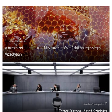
Előző bejegyzés
A méhészeti jogon túl – Mézmúzeum és mézkülönlegességek
Vizsolyban
Következő bejegyzés
Terror (Katona József Színház)