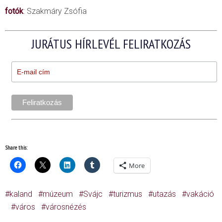
fotók
: Szakmáry Zsófia
JURÁTUS HÍRLEVÉL FELIRATKOZÁS
Share this:
More
kaland
múzeum
Svájc
turizmus
utazás
vakáció
város
városnézés