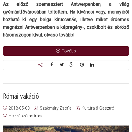
Az előző szemesztert Antwerpenben, a világ
gyémántfővárosában töltöttem. Ha kíváncsi vagy, mennyiből
hozható ki egy belga kiruccanás, illetve miket érdemes
megnézni Antwerpenben a képregény-, csokibolt és söröző
háromszögön kívül, olvass tovább!
Tovább
Római vakáció
2018-05-03
Szakmáry Zsófia
Kultúra & Gasztró
Hozzászólás írása