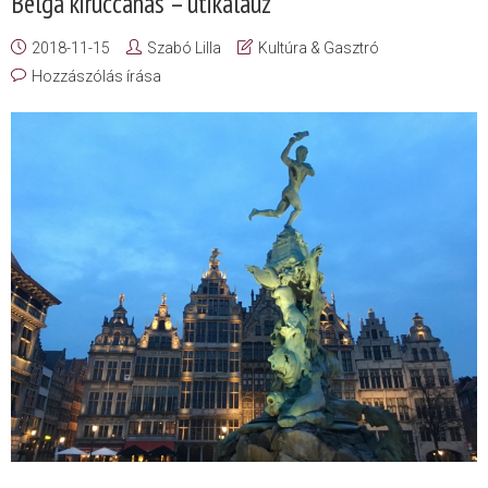
Belga kiruccanás – útikalauz
2018-11-15
Szabó Lilla
Kultúra & Gasztró
Hozzászólás írása