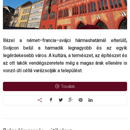
Bázel a német–francia–svájci hármashatárnál elterülő,
Svájcon belül a harmadik legnagyobb és az egyik
legérdekesebb város. A kultúra, a természet, az építészet és
az ott lakók vendégszeretete még a magas árak ellenére is
vonzó úti céllá varázsolják a települést.
Tovább