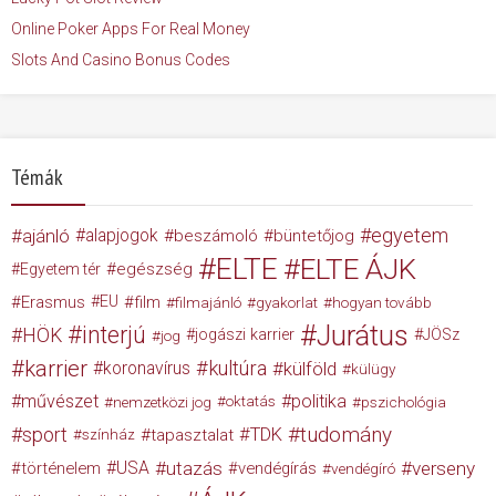
Online Poker Apps For Real Money
Slots And Casino Bonus Codes
Témák
egyetem
ajánló
alapjogok
beszámoló
büntetőjog
ELTE
ELTE ÁJK
egészség
Egyetem tér
Erasmus
EU
film
filmajánló
gyakorlat
hogyan tovább
Jurátus
interjú
HÖK
jogászi karrier
JÖSz
jog
karrier
kultúra
koronavírus
külföld
külügy
művészet
politika
nemzetközi jog
oktatás
pszichológia
tudomány
sport
TDK
tapasztalat
színház
USA
utazás
verseny
történelem
vendégírás
vendégíró