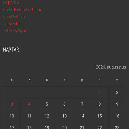
LáTÓKör
Presti Bölcsész Újság
PersPeKtíva
TátKontúr
Tétékás Nyúz
NAPTÁR
2026. augusztus
h
K
s
c
p
s
v
1
2
3
4
5
6
7
8
9
10
11
12
13
14
15
16
17
18
19
20
21
22
23