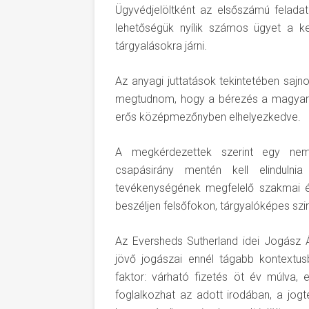
Ügyvédjelöltként az elsőszámú felada
lehetőségük nyílik számos ügyet a kezd
tárgyalásokra járni.
Az anyagi juttatások tekintetében sajn
megtudnom, hogy a bérezés a magyar p
erős középmezőnyben elhelyezkedve.
A megkérdezettek szerint egy nemz
csapásirány mentén kell elindulnia
tevékenységének megfelelő szakmai érd
beszéljen felsőfokon, tárgyalóképes szi
Az Eversheds Sutherland idei Jogász Áll
jövő jogászai ennél tágabb kontextu
faktor: várható fizetés öt év múlva, el
foglalkozhat az adott irodában, a jogte