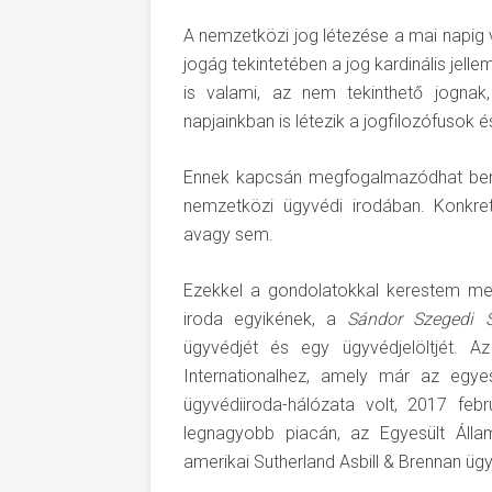
A nemzetközi jog létezése a mai napig 
jogág tekintetében a jog kardinális jelle
is valami, az nem tekinthető jognak
napjainkban is létezik a jogfilozófusok
Ennek kapcsán megfogalmazódhat benn
nemzetközi ügyvédi irodában. Konkret
avagy sem.
Ezekkel a gondolatokkal kerestem meg
iroda egyikének, a
Sándor Szegedi S
ügyvédjét és egy ügyvédjelöltjét. A
Internationalhez, amely már az egye
ügyvédiiroda-hálózata volt, 2017 febr
legnagyobb piacán, az Egyesült Álla
amerikai Sutherland Asbill & Brennan ügy