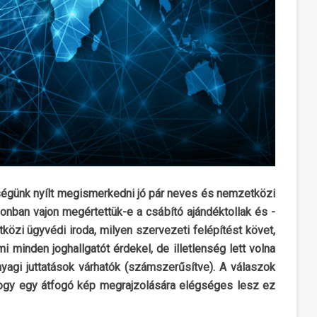
ségünk nyílt megismerkedni jó pár neves és nemzetközi
zonban vajon megértettük-e a csábító ajándéktollak és -
közi ügyvédi iroda, milyen szervezeti felépítést követ,
 minden joghallgatót érdekel, de illetlenség lett volna
yagi juttatások várhatók (számszerűsítve). A válaszok
hogy egy átfogó kép megrajzolására elégséges lesz ez