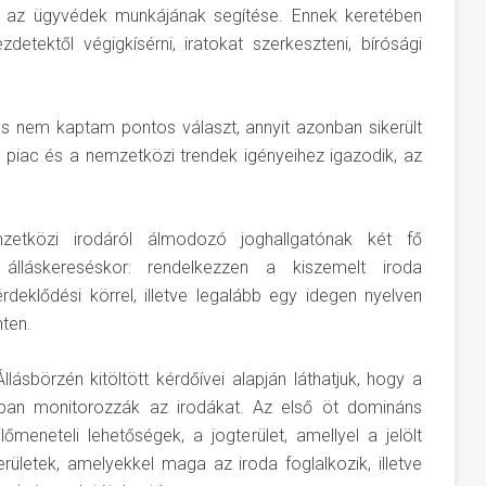
t az ügyvédek munkájának segítése. Ennek keretében
etektől végigkísérni, iratokat szerkeszteni, bírósági
os nem kaptam pontos választ, annyit azonban sikerült
iac és a nemzetközi trendek igényeihez igazodik, az
etközi irodáról álmodozó joghallgatónak két fő
 álláskereséskor: rendelkezzen a kiszemelt iroda
eklődési körrel, illetve legalább egy idegen nyelven
nten.
ásbörzén kitöltött kérdőívei alapján láthatjuk, hogy a
sban monitorozzák az irodákat. Az első öt domináns
őmeneteli lehetőségek, a jogterület, amellyel a jelölt
rületek, amelyekkel maga az iroda foglalkozik, illetve