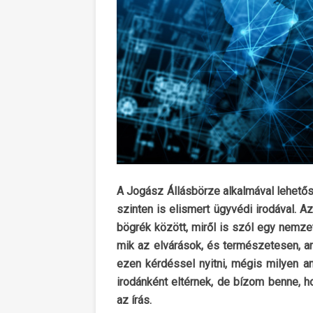
A Jogász Állásbörze alkalmával lehető
szinten is elismert ügyvédi irodával. A
bögrék között, miről is szól egy nemzet
mik az elvárások, és természetesen, ami
ezen kérdéssel nyitni, mégis milyen an
irodánként eltérnek, de bízom benne, 
az írás.