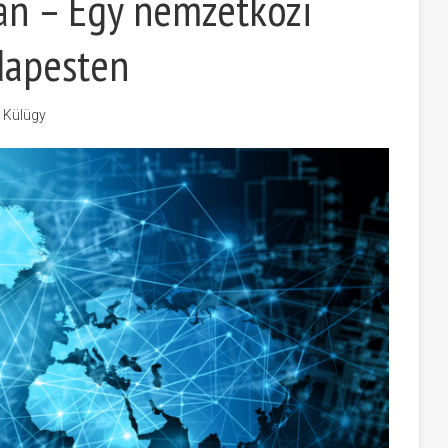
án – Egy nemzetközi
dapesten
& Külügy