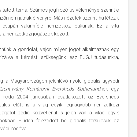
vitatott téma. Számos jogfilozófus véleménye szerint e
mzői nem jutnak érvényre. Más nézetek szerint, ha létezik
, csupán valamiféle nemzetközi etikának. Ez a vita
 és a nemzetközi jogászok között.
ünk a gondolat, vajon milyen jogot alkalmaznak egy
izálva a kérdést: szükségünk lesz EUGJ tudásunkra,
 a Magyarországon jelenlévő nyolc globális ügyvédi
zent-Ivány Komáromi Eversheds Sutherland
nek egy
z iroda 2004 júniusában csatlakozott az Eversheds
sülés előtt is a világ egyik legnagyobb nemzetközi
uárjától pedig közvetlenül is jelen van a világ egyik
mokban – idén fejeződött be globális társulásuk az
védi irodával.