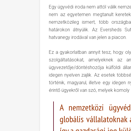
Egy ügyvédi iroda nem attól válik nemze
nem az egyetemen megtanult keretek 
nemzetközileg ismert, több országban
határokon átnyúlik. Az Eversheds Su
hatvanegy irodával van jelen a piacon.
Ez a gyakorlatban annyit tesz, hogy oly
szolgáltatásokat, amelyeknek az a
ügyvezetője/döntéshozója külföldi áll
idegen nyelven zajlik. Az esetek töb
történik, magyarul, illetve egy idegen 
érintő ügyekről van szó, melyek komoly
A nemzetközi ügyvéd
globális vállalatoknak 
így a gazdasági jog kü