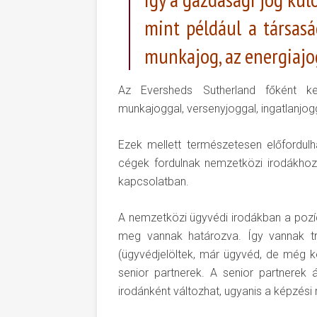
mint például a társaság
munkajog, az energiajog
Az Eversheds Sutherland főként keres
munkajoggal, versenyjoggal, ingatlanjogg
Ezek mellett természetesen előfordu
cégek fordulnak nemzetközi irodákhoz
kapcsolatban.
A nemzetközi ügyvédi irodákban a poz
meg vannak határozva. Így vannak tra
(ügyvédjelöltek, már ügyvéd, de még k
senior partnerek. A senior partnerek 
irodánként változhat, ugyanis a képzési