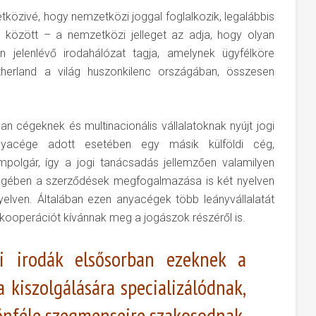
tközivé, hogy nemzetközi joggal foglalkozik, legalábbis
között – a nemzetközi jelleget az adja, hogy olyan
 jelenlévő irodahálózat tagja, amelynek ügyfélköre
therland a világ huszonkilenc országában, összesen
an cégeknek és multinacionális vállalatoknak nyújt jogi
nyacége adott esetében egy másik külföldi cég,
ampolgár, így a jogi tanácsadás jellemzően valamilyen
bségében a szerződések megfogalmazása is két nyelven
nyelven. Általában ezen anyacégek több leányvállalatát
 kooperációt kívánnak meg a jogászok részéről is.
i irodák elsősorban ezeknek a
a kiszolgálására specializálódnak,
lönféle szegmenseire szakosodnak,