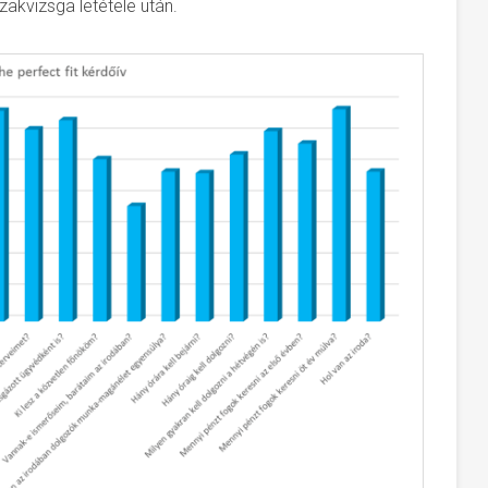
szakvizsga letétele után.