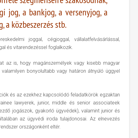
i jog, a bankjog, a versenyjog, a
, a közbeszerzés stb.
kedelmi joggal, cégjoggal, vállalatfelvásárlással,
al és vitarendezéssel foglalkozik.
lhat az is, hogy magánszemélyek vagy kisebb magyar
 valamilyen bonyolultabb vagy határon átnyúló üggyel
íciók és az ezekhez kapcsolódó feladatkörök egzaktan
inee lawyerek, junior, middle és senior associateek
ezdő jogászok, gyakorló ügyvédek), valamint junior és
általában az ügyvédi iroda tulajdonosai. Az elnevezés
 rendszer országonként eltér.